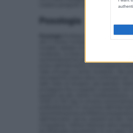
(vedere paragrafo 4.4).
authenti
Posologia
Posologia
Profilassi del tromboembolismo
alto
Il rischio tromboembolico individuale 
modello validato di stratificazione del ri
moderato, la dose raccomandata di enoxap
somministrazione giornaliera per iniezione
prima dell’intervento) di enoxaparina sod
nella chirurgia a rischio moderato. Nei pa
enoxaparina sodica deve continuare per u
dallo stato di recupero (ad esempio relat
proseguire fino a quando il paziente non a
pazienti ad alto rischio tromboembolico,
4.000 UI (40 mg) in un’unica somministrazi
preferibilmente 12 ore prima dell’interven
somministrazione profilattica preoperato
dell’intervento (ad es. pazienti ad alto ris
ortopedica), l’ultima iniezione deve esser
ed effettuata nuovamente 12 ore dopo l’int