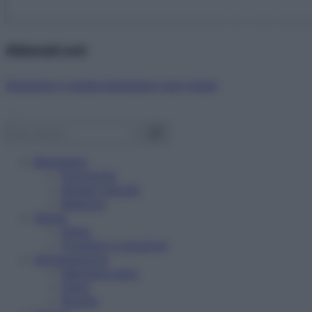
Abbonati ora!
Starbene ti regala benessere ogni mese!
Benessere
Psicologia
Rimedi naturali
Bellezza
Salute
News
Problemi e soluzioni
Alimentazione
Mangiare sano
Diete
Ricette