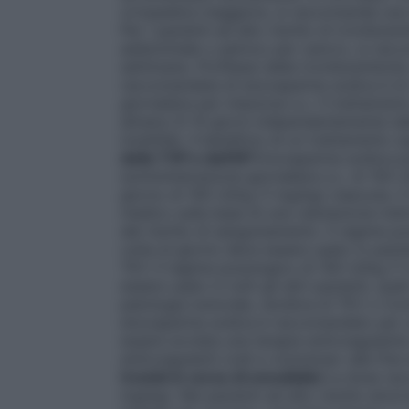
ortopedica maggiore, si raccomanda una t
Per i pazienti ad alto rischio di tromboe
addominale o pelvico per cancro, si racc
settimane.
Profilassi della tromboembolia
raccomandata di enoxaparina sodica è di 
giornaliera per iniezione s.c. Il trattam
almeno 6-14 giorni indipendentemente dall
mobilità). Il beneficio di un trattamento s
della TVP e dell’EP
Enoxaparina sodica pu
somministrazione giornaliera s.c. di 150 U
giorno di 100 UI/kg (1 mg/kg) ciascuna. I
medico sulla base di una valutazione ind
del rischio di sanguinamento. Il regime p
volta al giorno deve essere usato in pazie
TEV. Il regime posologico di 100 UI/kg (
essere usato in tutti gli altri pazienti, q
patologia tumorale, recidiva di TEV o tro
enoxaparina sodica è raccomandato per u
essere avviata una terapia anticoagulant
anticoagulanti orali e viceversa» alla fine
trombi in corso di emodialisi
La dose rac
mg/kg). Nei pazienti ad alto rischio emor