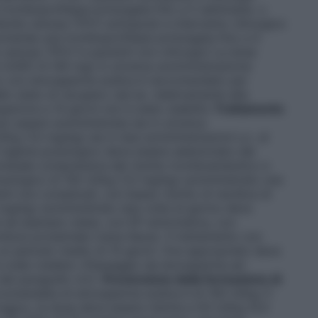
romboprofilassi prolungata fino a 5 settimane. o
mbolia venosa (TEV) sottoposti a intervento chirurgico
omanda una tromboprofilassi prolungata fino a 4
 venosa (TEV) in pazienti non chirurgici
La dose
4.000 UI (40 mg) in un’unica somministrazione
ento con enoxaparina sodica è raccomandato per
o stato di recupero (ad es. relativamente alla
uperiore a 14 giorni non è stato stabilito
Trattamento
ò essere somministrata sia in un’unica
I/kg (1,5 mg/kg) sia in due somministrazioni s.c. al
l regime posologico deve essere selezionato dal
ividuale comprensiva del rischio tromboembolico e
osologico di 150 UI/kg (1,5 mg/kg) somministrato una
nti non complicati, con basso rischio di recidiva di
1 mg/kg) somministrato due volte al giorno deve
uali ad esempio obesi, con EP sintomatica, con
mbosi prossimale (vena iliaca). Il trattamento con
n periodo medio di 10 giorni. Ove appropriato deve
e orale (vedere «Passaggio da enoxaparina ad
 del paragrafo 4.2).
Prevenzione della formazione di
comandata di enoxaparina sodica è di 100 UI/kg (1
ragico, la dose deve essere ridotta a 50 UI/kg (0,5