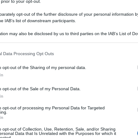
 prior to your opt-out.
rately opt-out of the further disclosure of your personal information by
he IAB’s list of downstream participants.
Descrizione tipo ricetta:
RR – RIPETIBILE
tion may also be disclosed by us to third parties on the IAB’s List of 
10V IN 6MESI
 that may further disclose it to other third parties.
Forma farmaceutica:
SOLUZIONE
 that this website/app uses one or more Google services and may gath
l Data Processing Opt Outs
INIETTABILE
including but not limited to your visit or usage behaviour. You may click 
 to Google and its third-party tags to use your data for below specifi
i per: • Profilassi del tromboembolismo venoso
o opt-out of the Sharing of my personal data.
ogle consent section.
erato e alto, in particolare quelli sottoposti a
In
ale, compresa la chirurgia oncologica. • Profilassi del
hirurgici affetti da una patologia acuta (come ad
o opt-out of the Sale of my Personal Data.
ficienza respiratoria, infezioni gravi o malattie
In
ato rischio di tromboembolismo venoso. •
nda (TVP) e dell’embolia polmonare (EP), ad
to opt-out of processing my Personal Data for Targeted
e terapia trombolitica o chirurgica. • Prevenzione
ing.
ione extracorporea in corso diemodialisi. • Sindrome
In
a instabile e dell’infarto del miocardio senza
in associazione con acido acetilsalicilico orale. –
o opt-out of Collection, Use, Retention, Sale, and/or Sharing
ersonal Data that Is Unrelated with the Purposes for which it
 con sopraslivellamento del tratto ST (STEMI), inclusi
lected.