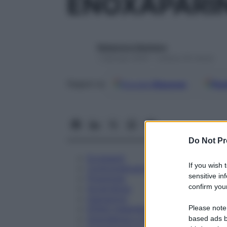
ENOXAPARIN
Redazione Starbene
1 Gennaio 2025 – Lettura 35 minuti
Google
Discover
Fon
Seguici su
Do Not Pr
Eccipienti
If you wish 
Controindicazioni
sensitive in
Posologia
confirm your
Avvertenze
Interazioni
Please note
Effetti Indesiderati
Gravidanza e Allattamento
based ads b