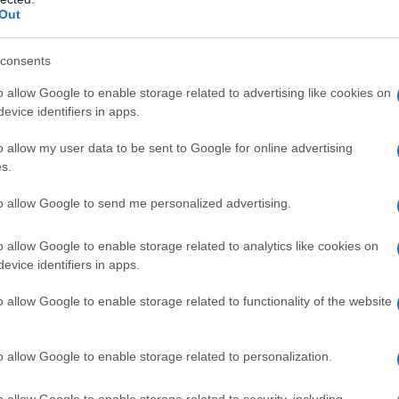
armacologica o da sottoporre a successivo intervento
Out
consents
o allow Google to enable storage related to advertising like cookies on
evice identifiers in apps.
o allow my user data to be sent to Google for online advertising
s.
to allow Google to send me personalized advertising.
azienti con: • Ipersensibilità a enoxaparina sodica,
arine a basso peso molecolare (EBPM) o ad uno
o allow Google to enable storage related to analytics like cookies on
agrafo 6.1;• Anamnesi positiva per trombocitopenia
evice identifiers in apps.
ei 100 giorni precedenti o in presenza di anticorpi
• Sanguinamento attivo clinicamente significativo e
o allow Google to enable storage related to functionality of the website
emorragia, inclusi ictus emorragico recente, ulcera
maligna ad alto rischio di sanguinamento, recente
d oftalmico, varici esofagee note o sospette,
o allow Google to enable storage related to personalization.
colari o anomalie vascolari intraspinali o
le o epidurale o anestesia locoregionale nel caso in
 nelle 24 ore precedenti a dosaggio terapeutico
o allow Google to enable storage related to security, including