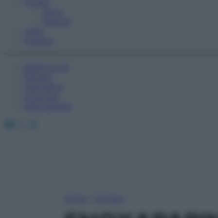
Fitness
Sport
Esercizi
Video
Podcast
Medicina AZ
Farmaci
Calcolatori
Oroscopo
Abbonamenti
Facebook
X
Instagram
Home
»
Farmaci