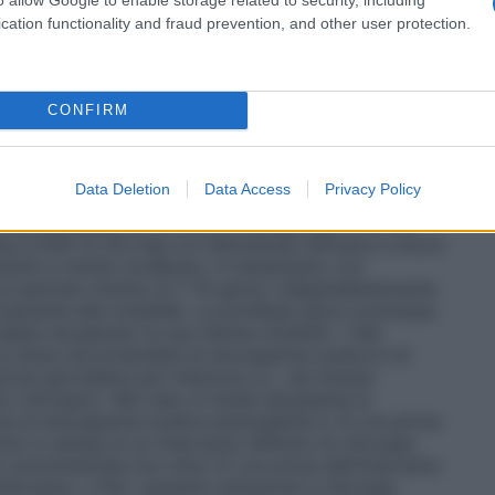
cation functionality and fraud prevention, and other user protection.
CONFIRM
 venoso in pazienti chirurgici a rischio moderato e
per i pazienti può essere valutato utilizzando un
schio. • Nei pazienti a rischio tromboembolico
Data Deletion
Data Access
Privacy Policy
arina sodica è di 2.000 UI (20 mg) in un’unica
 sottocutanea (S.C.). L’inizio preoperatorio (2 ore
ica 2.000 UI (20 mg) si è dimostrato efficace e sicuro
zienti a rischio moderato, il trattamento con
n periodo minimo di 7-10 giorni, indipendentemente
ivamente alla mobilità). La profilassi deve comunque
bbia recuperato la sua ridotta mobilità. • Nei
 la dose raccomandata di enoxaparina sodica è di
one giornaliera per iniezione s.c., da iniziare
to chirurgico. Nel caso si renda necessaria la
ria di enoxaparina sodica antecedente a 12 ore prima
chio in attesa di un intervento differito di chirurgia
e somministrata non oltre 12 ore prima dell’intervento
ervento. o Per i pazienti sottoposti a chirurgia