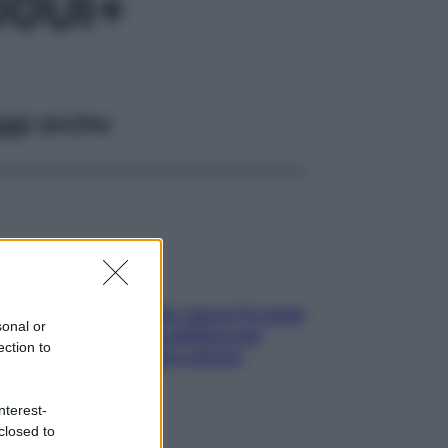
00UI+
ggi anche
Doccia, lavarsi tutti i giorni fa male
sonal or
alla pelle? I miti da sfatare per
ection to
proteggerla davvero senza
stressarla
nterest-
closed to