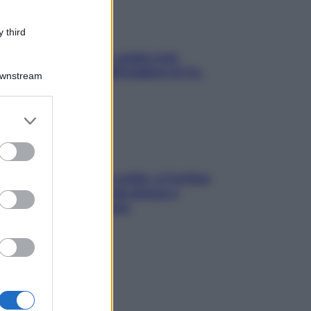
 third
Aria condizionata: usala così,
senza rischiare raffreddore & Co.
Downstream
er and store
to grant or
ed purposes
Mindfulness tra le vette: a Cortina
due giorni lontani da stress e
ansia da smartphone