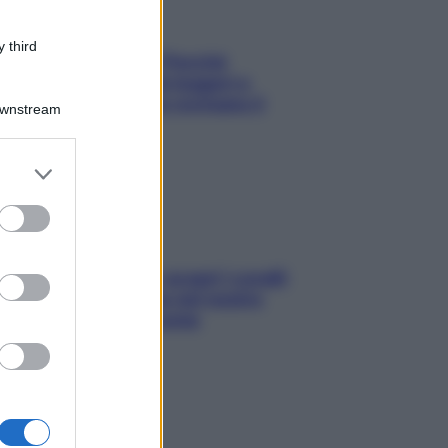
 third
Fame dopo cena? Perché
succede e 6 snack leggeri e
appetitosi che non rovinano il
Downstream
sonno
er and store
to grant or
ed purposes
Non solo Maldive: scopri i coralli
che si nascondono nel nostro
Mediterraneo (e come
proteggerli)