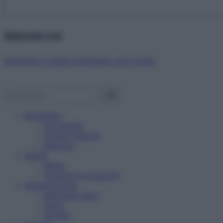
Abbonati ora!
Starbene ti regala benessere ogni mese!
Benessere
Psicologia
Rimedi naturali
Bellezza
Salute
News
Problemi e soluzioni
Alimentazione
Mangiare sano
Diete
Ricette