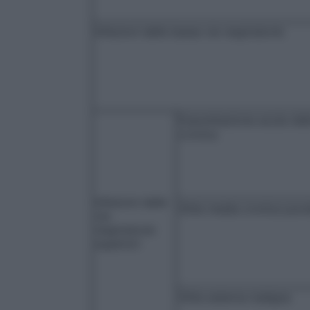
Infezioni delle basse vie respiratorie
Esacerbazione acuta dell
cronica
Infezioni delle
Otite media cronica puru
vie
respiratorie
superiori
Otite esterna maligna