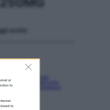
 250MG
ggi anche
Capelli spezzati lungo
sonal or
l’attaccatura? Scopri come
ection to
risolvere l’annoso problema
nterest-
closed to