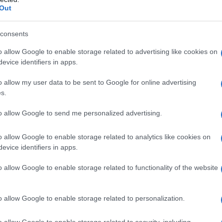
ore) • Infezioni intraddominali • Infezioni della cute
Out
m–negativi • Otite esterna maligna • Infezioni ossee
sive da
Neisseria meningitidis
• Antrace inalatorio
consents
iprofloxacina può essere usata in pazienti
ia dovuta ad una infezione batterica.
Bambini e
o allow Google to enable storage related to advertising like cookies on
n corso di fibrosi cistica, causate da
Pseudomonas
evice identifiers in apps.
 urinarie e pielonefrite • Antrace inalatorio
a ciprofloxacina può anche essere usata per trattare
o allow my user data to be sent to Google for online advertising
enti, qualora lo si ritenga necessario. Il trattamento
s.
perienza nel trattamento della fibrosi cistica e/o di
enti (vedere paragrafi 4.4 e 5.1).
to allow Google to send me personalized advertising.
o allow Google to enable storage related to analytics like cookies on
evice identifiers in apps.
istallina Sodio amido glicolato (Tipo A) Povidone
tearato
Rivestimento:
Ipromellosa Titanio diossido
o allow Google to enable storage related to functionality of the website
o allow Google to enable storage related to personalization.
o allow Google to enable storage related to security, including