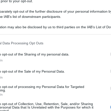
 prior to your opt-out.
rately opt-out of the further disclosure of your personal information by
he IAB’s list of downstream participants.
IDRATO MONOIDRATO
tion may also be disclosed by us to third parties on the IAB’s List of 
Descrizione tipo ricetta:
RR – RIPETIBILE
 that may further disclose it to other third parties.
10V IN 6MESI
 that this website/app uses one or more Google services and may gath
l Data Processing Opt Outs
Forma farmaceutica:
COMPRESSE
including but not limited to your visit or usage behaviour. You may click 
RIVESTITE DIVISIBILI
 to Google and its third-party tags to use your data for below specifi
o opt-out of the Sharing of my personal data.
ogle consent section.
ite con film è indicata nel trattamento delle
In
4.4 e 5.1). Prima di iniziare la terapia, si deve
azioni disponibili sulla resistenza alla ciprofloxacina.
o opt-out of the Sale of my Personal Data.
e guida ufficiali sull’uso appropriato degli agenti
In
e vie respiratorie sostenute da batteri Gram–negativi
eumopatia cronica ostruttiva • infezioni
to opt-out of processing my Personal Data for Targeted
ca o di bronchiectasie • Otite media cronica purulenta
ing.
rticolarmente se causate da batteri Gram–negativi •
In
 tratto genitale: – uretrite e cervicite gonococciche da
e, compresi i casi da
Neisseria gonorrhoeae
–
o opt-out of Collection, Use, Retention, Sale, and/or Sharing
ersonal Data that Is Unrelated with the Purposes for which it
i casi da
Neisseria gonorrhoeae
• Infezioni del tratto
lected.