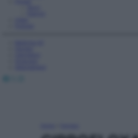
Fitness
Sport
Esercizi
Video
Podcast
Medicina AZ
Farmaci
Calcolatori
Oroscopo
Abbonamenti
Facebook
X
Instagram
Home
»
Farmaci