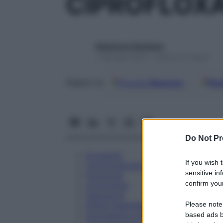
CIPROFLOXA
Redazione Starbene
1 Gennaio 2025 – Lettura 27 minuti
Google
Discover
Fon
Seguici su
Do Not Pr
Eccipienti
If you wish 
Controindicazioni
sensitive in
Posologia
confirm your
Avvertenze
Interazioni
Please note
Effetti Indesiderati
Gravidanza e Allattamento
based ads b