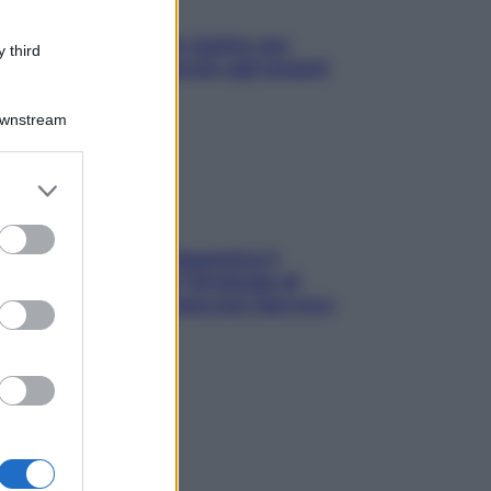
L’oroscopo food di Jupiter per
 third
l’estate 2026 dedicato agli amanti
del cibo
Downstream
er and store
to grant or
ed purposes
La trappola della dopamina ti
segue in spiaggia? Strategie di
digital detox per staccare davvero