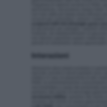
frequenza di reazioni avverse ai FANS, sp
perforazione, che possono essere fatali. G
con l’uso della più bassa dose efficace pe
occorre per controllare i sintomi (vedere 
eccipienti
ASPI GOLAPastiglie gusto Lim
di saccarosio per pastiglia. I pazienti affet
fruttosio, da malassorbimento di glucosio-
non devono assumere questo medicinale. N
periodi di trattamento senza apprezzabili 
Interazioni
Attenzione deve essere prestata in pazient
riportati, poiché in alcuni pazienti sono s
medico in caso di assunzione di altri medi
FANS, la somministrazione concomitante d
raccomandata a causa del potenziale aume
aumento del rischio di emorragia gastroin
serotonina (SSRIs)
: aumento del rischio 
aumento del rischio di ulcera gastrointes
e altri FANS
: l’uso concomitante di altri FA