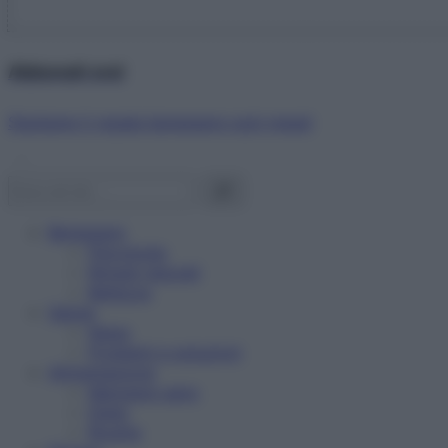
Abbonati ora!
Starbene ti regala benessere ogni mese!
Benessere
Psicologia
Rimedi naturali
Bellezza
Salute
News
Problemi e soluzioni
Alimentazione
Mangiare sano
Diete
Ricette