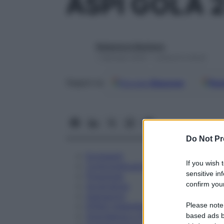
ASPI GOLA 
Redazione Starbene
1 Gennaio 2025 – Lettura 6 minuti
Google
Discover
Fon
Seguici su
Do Not Pr
Eccipienti
If you wish 
Controindicazioni
sensitive in
Posologia
confirm your
Avvertenze
Interazioni
Please note
Effetti Indesiderati
Gravidanza e Allattamento
based ads b