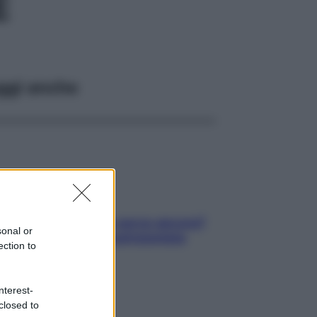
E
ggi anche
Contare le calorie serve ancora?
sonal or
La risposta della nutrizionista
ection to
nterest-
closed to