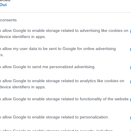
Out
i con nota ipersensibilità (asma, broncospasmo,
biprofene o ad uno qualsiasi degli eccipienti elencati al
consents
ico o altri farmaci antinfiammatori non steroidei
cato in pazienti con storia di emorragia
o allow Google to enable storage related to advertising like cookies on
a a precedenti trattamenti con FANS. Flurbiprofene
evice identifiers in apps.
colite ulcerosa attiva o anamnestica, morbo di
gia gastrointestinale (definita come due o più
o allow my user data to be sent to Google for online advertising
e o sanguinamento).Flurbiprofene è controindicato in
s.
. Terzo trimestre di gravidanza.
to allow Google to send me personalized advertising.
o allow Google to enable storage related to analytics like cookies on
evice identifiers in apps.
nimizzati con l’uso della più bassa dose efficace per
to che occorre per controllare i sintomi (vedere il
o allow Google to enable storage related to functionality of the website
o Limone e Miele
Adulti e ragazzi oltre i 12 anni: 1
ca ogni 3-6 ore, a seconda della necessità. Non
re. Non somministrare ai bambini di età inferiore ai 12
o allow Google to enable storage related to personalization.
essarie modifiche della posologia.
o allow Google to enable storage related to security, including