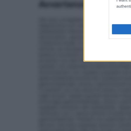
Avvertenze
authenti
Alle dosi consigliate, nell’usare il prodot
deglutizione non comporta alcun danno per
ampiamente inferiore a quella comunemente
del prodotto, specie se prolungato, può d
irritazione locale; in tali casi occorre in
istituire, se necessario, una terapia idone
epatica il prodotto deve essere utilizzato
prodotto con altri FANS. Sono stati ripor
pazienti con anamnesi di asma bronchial
somministrato con cautela a pazienti con 
gastrointestinali poiché tali condizioni po
gastrointestinale, ulcera o perforazione è
in pazienti con una storia di ulcera, in p
negli anziani. Questi pazienti devono iniz
Emorragia gastrointestinale, ulcera o perf
qualsiasi momento del trattamento. Quest
verificarsi con o senza sintomi di preavvi
gastrointestinali. Pazienti con anamnesi di
devono riportare qualsiasi sintomo insol
gastrointestinale) nelle fasi iniziali di t