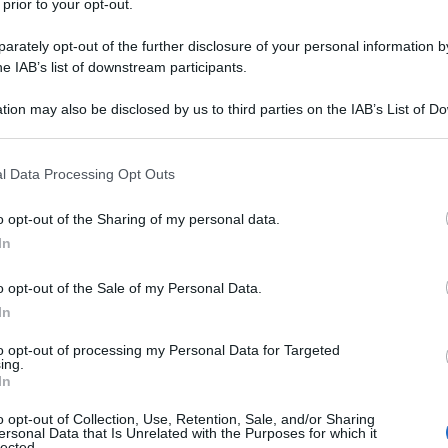
 prior to your opt-out.
rately opt-out of the further disclosure of your personal information by
he IAB’s list of downstream participants.
tion may also be disclosed by us to third parties on the IAB’s List of 
Descrizione tipo ricetta:
OTC – LIBERA
 that may further disclose it to other third parties.
VENDITA
 that this website/app uses one or more Google services and may gath
l Data Processing Opt Outs
Forma farmaceutica:
PASTIGLIE
including but not limited to your visit or usage behaviour. You may click 
 to Google and its third-party tags to use your data for below specifi
le
Trattamento sintomatico di stati irritativo-
o opt-out of the Sharing of my personal data.
ogle consent section.
cavo orofaringeo (ad es. gengiviti, stomatiti,
In
o opt-out of the Sale of my Personal Data.
In
to opt-out of processing my Personal Data for Targeted
ing.
le
Saccarosio, glucosio
, macrogol, potassio
In
le.
o opt-out of Collection, Use, Retention, Sale, and/or Sharing
ersonal Data that Is Unrelated with the Purposes for which it
lected.