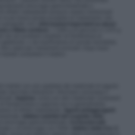
ecialmente emorragia gastrointestinale e
li effetti indesiderati possono essere minimizzati
r la più breve durata possibile di trattamento che
il paragrafo 4.2).
Informazioni importanti su alcuni
one e Miele contiene
: • 1,095 g di glucosio e 1,375 g
ti da rari problemi ereditari di intolleranza al
galattosio, o da insufficienza di sucrasi isomaltasi,
on usare per trattamenti protratti. Dopo brevi
risultati consultare il medico.
i trattati con uno qualsiasi dei medicinali di seguito
tate riportate interazioni. Informare comunque il
cinali.
Aspirina
: come con altri medicinali contenenti
i flurbiprofene e aspirina non è generalmente
nto di effetti indesiderati.
Agenti antiaggreganti
:
testinale.
Inibitori selettivi del reuptake della
di emorragia gastrointestinale.
Corticosteroidi
:
tinale o di emorragia con FANS.
Inibitori della Cox-2
NS, inclusi gli inibitori selettivi della ciclossigenasi-2,