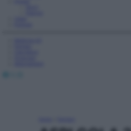
Fitness
Sport
Esercizi
Video
Podcast
Medicina AZ
Farmaci
Calcolatori
Oroscopo
Abbonamenti
Facebook
X
Instagram
Home
»
Farmaci