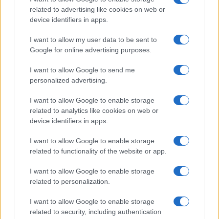
related to advertising like cookies on web or
device identifiers in apps.
I want to allow my user data to be sent to
Google for online advertising purposes.
I want to allow Google to send me
personalized advertising.
I want to allow Google to enable storage
related to analytics like cookies on web or
device identifiers in apps.
I want to allow Google to enable storage
related to functionality of the website or app.
I want to allow Google to enable storage
related to personalization.
I want to allow Google to enable storage
related to security, including authentication