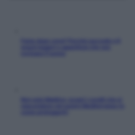
Fame dopo cena? Perché succede e 6
snack leggeri e appetitosi che non
rovinano il sonno
Non solo Maldive: scopri i coralli che si
nascondono nel nostro Mediterraneo (e
come proteggerli)