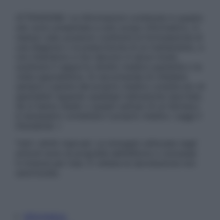
ATTENZIONE: Le informazioni contenute in questo
sito sono presentate a solo scopo informativo, in
nessun caso possono costituire la formulazione di
una diagnosi o la prescrizione di un trattamento, e
non intendono e non devono in alcun modo
sostituire il rapporto diretto medico-paziente o la
visita specialistica. Si raccomanda di chiedere
sempre il parere del proprio medico curante e/o di
specialisti riguardo qualsiasi indicazione riportata.
Se si hanno dubbi o quesiti sull’uso di un farmaco
è necessario contattare il proprio medico. Leggi il
Disclaimer »
Tutti i diritti riservati. Le immagini utilizzate negli
articoli sono di proprietà dell’editore o concesse
in licenza per l’uso. È vietata la riproduzione non
autorizzata.
Informativa