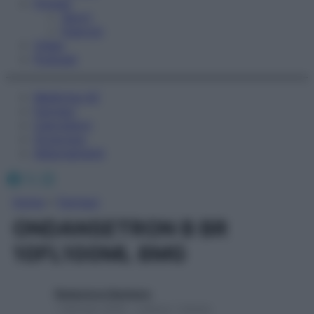
Fitness
Sport
Esercizi
Video
Podcast
Medicina AZ
Farmaci
Calcolatori
Oroscopo
Abbonamenti
Facebook
X
Instagram
Home
»
Farmaci
ONDANSETRON B BR
10FL100ML 8MG
Redazione Starbene
1 Gennaio 2025 – Lettura 1 minuto