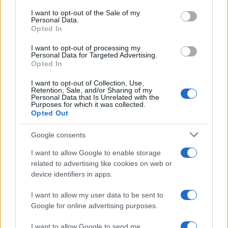
services and may gather and store information including but
I want to opt-out of the Sale of my
Personal Data.
not limited to your visit or usage behaviour. You may click to
Opted In
grant or deny consent to Google and its third-party tags to
use your data for below specified purposes in below Google
I want to opt-out of processing my
consent section.
Personal Data for Targeted Advertising.
Opted In
I want to opt-out of Collection, Use,
Retention, Sale, and/or Sharing of my
Personal Data that Is Unrelated with the
Purposes for which it was collected.
Opted Out
Google consents
I want to allow Google to enable storage
related to advertising like cookies on web or
device identifiers in apps.
I want to allow my user data to be sent to
Google for online advertising purposes.
I want to allow Google to send me