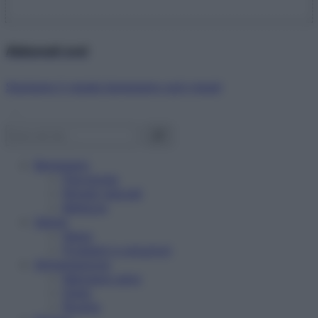
Abbonati ora!
Starbene ti regala benessere ogni mese!
Benessere
Psicologia
Rimedi naturali
Bellezza
Salute
News
Problemi e soluzioni
Alimentazione
Mangiare sano
Diete
Ricette