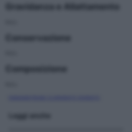
Gravidanza e Allattamento
NULL
Conservazione
NULL
Composizione
NULL
ONDANSETRONE CLORIDRATO DIIDRATO
Leggi anche