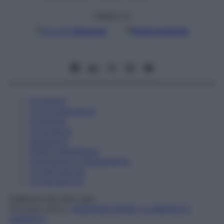
Seguici su
Google
Discover
Fonti preferite
Eccipienti
Controindicazioni
Posologia
Avvertenze
Interazioni
Effetti Indesiderati
Gravidanza e Allattamento
Conservazione
Composizione
B.BRAUN MILANO SpA
Principio attivo:
ONDANSETRONE CLORIDRATO
DIIDRATO