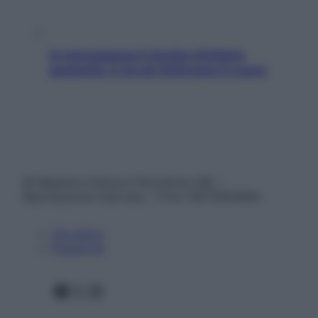
In menopausa il rischio d’infarto
aumenta: è ora di rinforzare il cuore
© Belpietro Edizioni Periodiche SRL –
Riproduzione riservata – P.Iva 13673600964
Chi siamo
Pubblicità
Facebook
X
Instagram