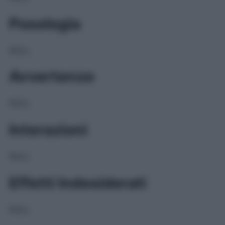
Posologia
NULL
Avvertenze
NULL
Interazioni
NULL
Effetti Indesiderati
NULL