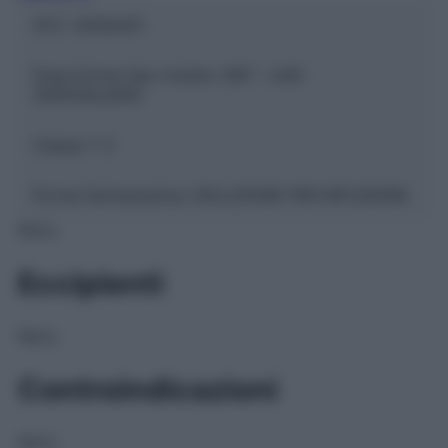
ATC:
A04AA01
Descrizione tipo ricetta:
OSP – USO
OSPEDALIERO
Classe 1:
C
Forma farmaceutica:
SOLUZIONE PER INFUSIONE
NULL
Eccipienti
NULL
Controindicazioni
NULL