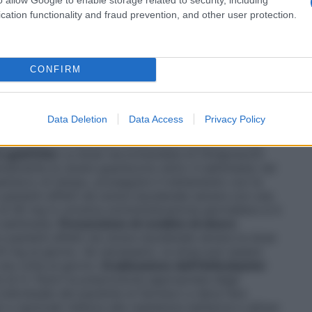
e duodenali
La dose raccomandata di Omeprazolo
 attiva è 20 mg una volta al giorno. Nella maggior
cation functionality and fraud prevention, and other user protection.
ento della sintomatologia dolorosa nell’arco di 2
guariti dopo il trattamento iniziale, la guarigione
ttamento per altre 2 settimane. In pazienti affetti da
eprazolo Alter in un’unica somministrazione
CONFIRM
eneralmente in 4 settimane.
Prevenzione di recidive di
cidive di ulcere duodenali in pazienti
H. pylori
ylori
non è possibile, la dose raccomandata di
Data Deletion
Data Access
Privacy Policy
n alcuni pazienti una dose da 10 mg può essere
alla terapia, la dose può essere aumentata a 40 mg
e gastriche
La dose raccomandata di Omeprazolo
eralmente le ulcere guariscono entro 4 settimane; nei
st’arco di tempo, proseguire il trattamento con la
n pazienti affetti da ulcera duodenale severa con una
 40 mg in un’unica somministrazione giornaliera si è
 settimane.
Prevenzione di recidive di ulcere
n pazienti affetti da ulcera duodenale severa la dose
 mg al giorno. Se necessario, la dose può essere
na volta al giorno.
Eradicazione dell’Helicobacter
e di
H. Pylori
la prescrizione appropriata degli
 individuale del paziente al farmaco e deve fare
i e nazionali relative alla resistenza batterica e all’uso