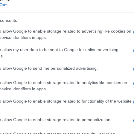
cido nella malattia da reflusso gastroesofageo
Out
a 4 anni
• In associazione con una terapia antibiotica
sata da
H. pylori
consents
o allow Google to enable storage related to advertising like cookies on
evice identifiers in apps.
 acido metacrilico copolimero etilacrilato (1:1,
o allow my user data to be sent to Google for online advertising
 saccarosio, fosfato disodico diidrato (E-339). Capsula
s.
tina, acqua purificata, inchiostro nero
to allow Google to send me personalized advertising.
o allow Google to enable storage related to analytics like cookies on
evice identifiers in apps.
 benzimidazolici o ad uno qualsiasi degli eccipienti
me altri inibitori di pompa protonica (PPI) non deve
o allow Google to enable storage related to functionality of the website
n nelfinavir
(
vedere paragrafo 4.5).
o allow Google to enable storage related to personalization.
o allow Google to enable storage related to security, including