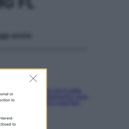
G FL
ggi anche
Perché la pressione con il caldo
sonal or
scende e sale all’improvviso: cosa
ection to
succede alle donne e cosa fare
subito
nterest-
closed to