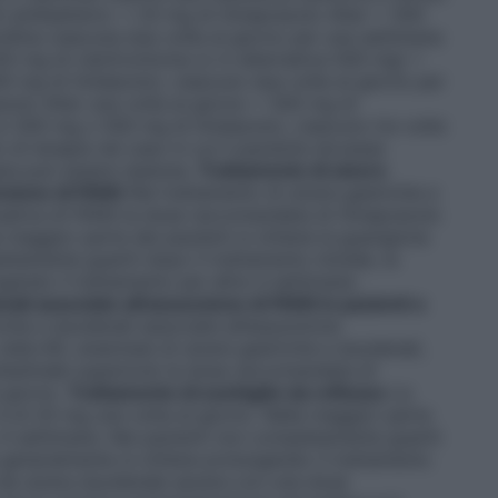
ti antibatterici. • 20 mg di Omeprazolo Alter + 500
illina ciascuna due volte al giorno per una settimana
 mg di claritromicina (o in alternativa 500 mg) +
mg di tinidazolo), ciascuno due volte al giorno per
olo Alter una volta al giorno + 500 mg di
o 500 mg o 500 mg di tinidazolo), ciascuno tre volte
o di terapia nel caso in cui il paziente dovesse
pia può essere ripetuta.
Trattamento di ulcere
nzione di FANS
Nel trattamento di ulcere gastriche e
inuativa di FANS la dose raccomandata di Omeprazolo
a maggior parte dei pazienti si ottiene la guarigione
tamente guariti dopo il trattamento iniziale, la
gando il trattamento per altre 4 settimane.
ali associate all’assunzione di FANS in pazienti a
iche e duodenali associate all’assunzione
 (età>60, anamnesi di ulcere gastriche e duodenali,
testinale superiore) la dose raccomandata di
 giorno.
Trattamento di esofagite da reflusso
La
 di 20 mg una volta al giorno. Nella maggior parte
o 4 settimane. Nei pazienti non completamente guariti
e generalmente si ottiene prolungando il trattamento
ti da ulcera duodenale severa con una dose