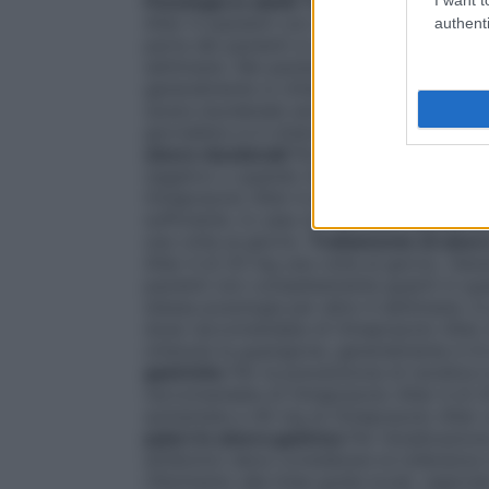
Posologia in adulti
Trattamento di ulcer
Alter in pazienti con un’ulcera duodenale
authenti
parte dei pazienti si ottiene un miglioram
settimane. Nei pazienti non completamente 
generalmente si ottiene prolungando il tra
ulcera duodenale severa con 40 mg di Om
giornaliera si è ottenuta la guarigione, g
ulcere duodenali
Per la prevenzione di re
negativo o quando l’eradicazione del’
H. P
Omeprazolo Alter è di 20 mg al giorno. I
sufficiente. In caso di mancata risposta 
una volta al giorno.
Trattamento di ulcer
Alter è di 20 mg una volta al giorno. Gen
pazienti non completamente guariti in que
stessa posologia per altre 4 settimane. I
dose raccomandata di Omeprazolo Alter di
ottenuta la guarigione, generalmente in 8
gastriche
Per la prevenzione di recidive i
raccomandata di Omeprazolo Alter è di 20
aumentata a 40 mg di Omeprazolo Alter u
pylori in ulcera gastrica
Per l’eradicazion
antibiotici deve considerare la tolleranza
riferimento alle linee guida locali, regional