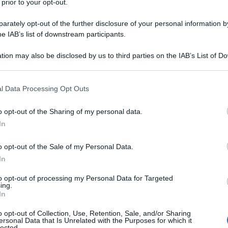
 prior to your opt-out.
rately opt-out of the further disclosure of your personal information by
he IAB’s list of downstream participants.
tion may also be disclosed by us to third parties on the IAB’s List of 
Descrizione tipo ricetta:
RR – RIPETIBILE
 that may further disclose it to other third parties.
10V IN 6MESI
 that this website/app uses one or more Google services and may gath
l Data Processing Opt Outs
Forma farmaceutica:
CAPSULE
including but not limited to your visit or usage behaviour. You may click 
GASTRORESISTENTI
 to Google and its third-party tags to use your data for below specifi
o opt-out of the Sharing of my personal data.
ogle consent section.
cate nel:
Adulti
• Trattamento di ulcere duodenali •
In
li • Trattamento di ulcere gastriche • Prevenzione di
 dell’
Helicobacter pylori (H. pylori)
in ulcera peptica
o opt-out of the Sale of my Personal Data.
ca appropriata • Trattamento di ulcere gastriche e
In
maci anti-infiammatori non steroidei (FANS) •
i associate all’assunzione di farmaci anti-
to opt-out of processing my Personal Data for Targeted
nti a rischio • Trattamento dell’esofagite da reflusso
ing.
 in cui si è ottenuta la cicatrizzazione
In
della malattia da reflusso gastroesofageo
di Zollinger-Ellison
Uso pediatrico
Bambini di età
o opt-out of Collection, Use, Retention, Sale, and/or Sharing
ersonal Data that Is Unrelated with the Purposes for which it
o dell’esofagite da reflusso • Trattamento
lected.