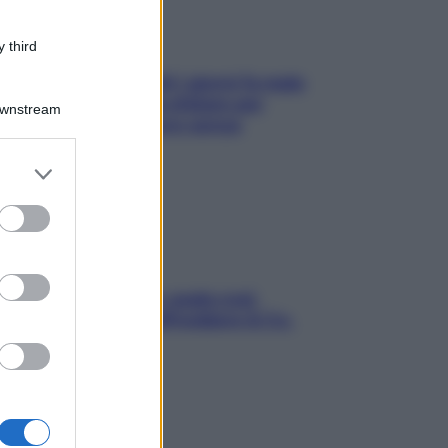
 third
Doccia, lavarsi tutti i giorni fa male
alla pelle? I miti da sfatare per
Downstream
proteggerla davvero senza
stressarla
er and store
to grant or
ed purposes
Aria condizionata: usala così,
senza rischiare raffreddore & Co.