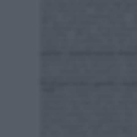
e alla prescrizione appropriati degli agen
mg di claritromicina + 1.000 mg di amoxic
oppure • 20 mg di Omeprazolo Alter + 250
400 mg di metronidazolo (o 500 mg o 500 
una settimana oppure • 40 mg di Omepraz
amoxicillina + 400 mg di metronidazolo (
al giorno per una settimana. Per ogni cicl
risultare ancora
H. pylori
positivo, la tera
gastriche e duodenali associate all’assu
duodenali associate all’assunzione cont
Alter è di 20 mg una volta al giorno. Nell
entro 4 settimane. Nei pazienti non comple
guarigione generalmente si ottiene prolun
Prevenzione di ulcere gastriche e duoden
rischio
Per la prevenzione di ulcere gastr
continuativa di FANS in pazienti a rischio
anamnesi di emorragie del tratto gastroin
Omeprazolo Alter è di 20 mg una volta al
dose raccomandata di Omeprazolo Alter è
dei pazienti si ottiene la guarigione entr
dopo il trattamento iniziale, la guarigion
per altre 4 settimane. Nei pazienti affet