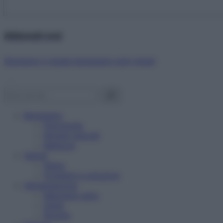
Abbonati ora!
Starbene ti regala benessere ogni mese!
Benessere
Psicologia
Rimedi naturali
Bellezza
Salute
News
Problemi e soluzioni
Alimentazione
Mangiare sano
Diete
Ricette