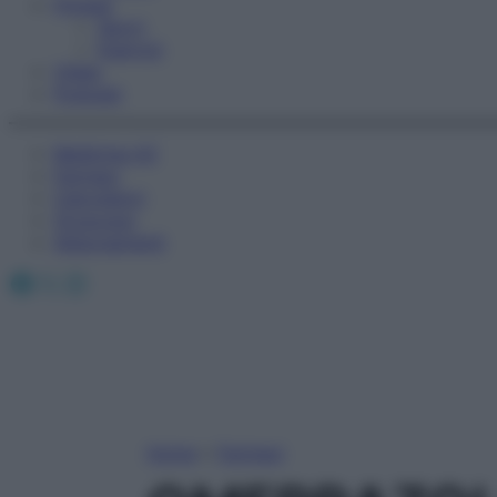
Fitness
Sport
Esercizi
Video
Podcast
Medicina AZ
Farmaci
Calcolatori
Oroscopo
Abbonamenti
Facebook
X
Instagram
Home
»
Farmaci