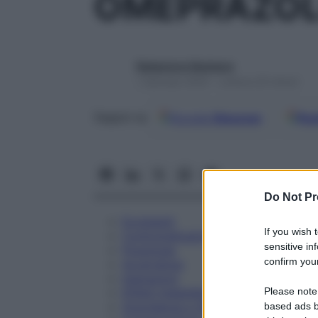
OMEPRAZOL
Redazione Starbene
1 Gennaio 2025 – Lettura 20 minuti
Google
Discover
Fon
Seguici su
Do Not Pr
Eccipienti
If you wish 
Controindicazioni
sensitive in
Posologia
confirm your
Avvertenze
Interazioni
Please note
Effetti Indesiderati
Gravidanza e Allattamento
based ads b