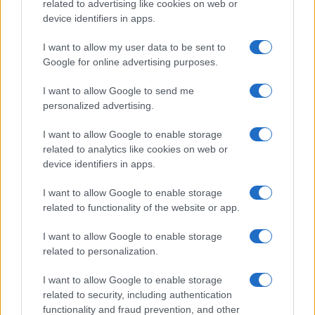
related to advertising like cookies on web or
device identifiers in apps.
I want to allow my user data to be sent to
Google for online advertising purposes.
I want to allow Google to send me
personalized advertising.
I want to allow Google to enable storage
related to analytics like cookies on web or
device identifiers in apps.
I want to allow Google to enable storage
related to functionality of the website or app.
I want to allow Google to enable storage
related to personalization.
I want to allow Google to enable storage
related to security, including authentication
functionality and fraud prevention, and other