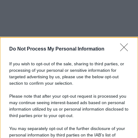
Do Not Process My Personal Information
If you wish to opt-out of the sale, sharing to third parties, or
processing of your personal or sensitive information for
targeted advertising by us, please use the below opt-out
section to confirm your selection.
Please note that after your opt-out request is processed you
may continue seeing interest-based ads based on personal
information utilized by us or personal information disclosed to
third parties prior to your opt-out.
You may separately opt-out of the further disclosure of your
personal information by third parties on the IAB’s list of