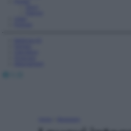
Fitness
Sport
Esercizi
Video
Podcast
Medicina AZ
Farmaci
Calcolatori
Oroscopo
Abbonamenti
Facebook
X
Instagram
Home
»
Benessere