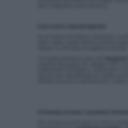
attivi (registrate come farmaco).
Il mix contro i disturbi digestivi
Se al mattino fai fatica a carburare, e so
dopo i pasti, questi sintomi possono dip
spesso in crisi dopo la stagione invernale
«In queste situazioni sono utili
integrator
vitamine del gruppo B», spiega il dott. C
metabolismo energetico, nonché per il lor
servono per neutralizzare le tossine, anch
difficile ritrovarsi a starnutire per i pollini»
In farmacia arrivano i consulenti nutrizio
Per chi ama le cure dolci è in arrivo un’im
Cosmofarma. È il
nutritional coaching
, c