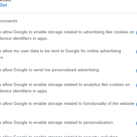
12 al 14 aprile 2019 a Bologna.
Out
ratori sono tante, con
formule sempre più mirate e
 tecnologia.
consents
 il
cambio di stagione
? Lo abbiamo chiesto ai nostri
o allow Google to enable storage related to advertising like cookies on
evice identifiers in apps.
o allow my user data to be sent to Google for online advertising
s.
to allow Google to send me personalized advertising.
gnesio
, fondamentale per l’equilibrio del sistema
Cerasari, medico e nutrizionista a Roma.
o allow Google to enable storage related to analytics like cookies on
 Una dieta poco attenta, a base di piatti pronti e
evice identifiers in apps.
olito non ne fornisce a sufficienza. In più, il magnesio
mano” maggiormente sotto stress
. Sintomi comuni di
o allow Google to enable storage related to functionality of the website
ticamento generalizzato,
crampi
, clonie palpebrali, gli
o allow Google to enable storage related to personalization.
ffre il mercato? «È meglio
puntare sui prodotti che
bisglicinato o glicerofosfato di magnesio
, il primo più
me antistress», prosegue l’esperto. «Queste forme
o allow Google to enable storage related to security, including