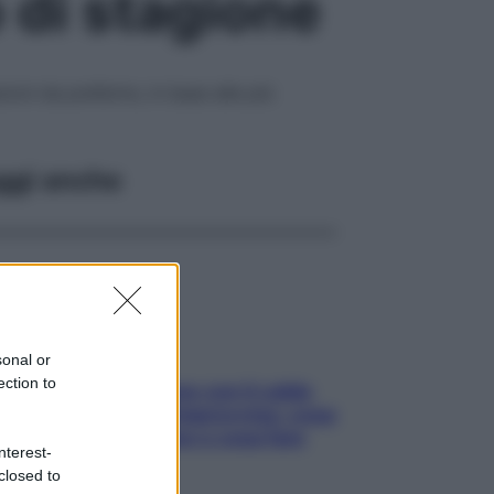
o di stagione
zioni da preferire, in base alle più
ggi anche
sonal or
ection to
Perché la pressione con il caldo
scende e sale all’improvviso: cosa
succede alle donne e cosa fare
nterest-
subito
closed to