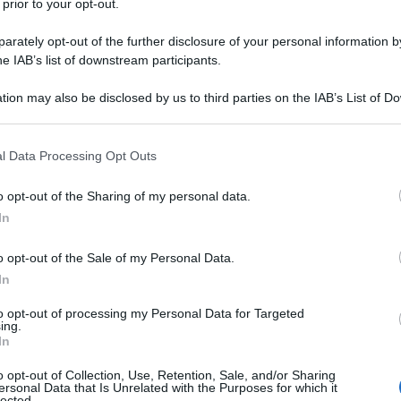
 prior to your opt-out.
rately opt-out of the further disclosure of your personal information by
he IAB’s list of downstream participants.
tion may also be disclosed by us to third parties on the IAB’s List of 
 that may further disclose it to other third parties.
 that this website/app uses one or more Google services and may gath
l Data Processing Opt Outs
including but not limited to your visit or usage behaviour. You may click 
 to Google and its third-party tags to use your data for below specifi
o opt-out of the Sharing of my personal data.
ogle consent section.
In
ti preferite
o opt-out of the Sale of my Personal Data.
In
to opt-out of processing my Personal Data for Targeted
ing.
In
no sempre di più. Il mercato di erbe e
integratori
è in
o opt-out of Collection, Use, Retention, Sale, and/or Sharing
ersonal Data that Is Unrelated with the Purposes for which it
l 2017. Sono i dati anticipati da Cosmofarma, la fiera
lected.