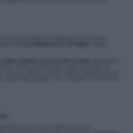
ffri anche di problemi di digestione e sonnolenza
endere dal
sovraffaticamento del fegato
, organo
.
i a base di piante come il cardo mariano
, associate a
erasari. Queste vitamine sono molto importanti nel
o ruolo di cofattori in molte reazioni enzimatiche che
e quelle degli allergeni. Con un fegato in forma è più
.
nali
portante novità, di cui si parlerà anche a
ioè un servizio di consulenza nutrizionale sull’esempio