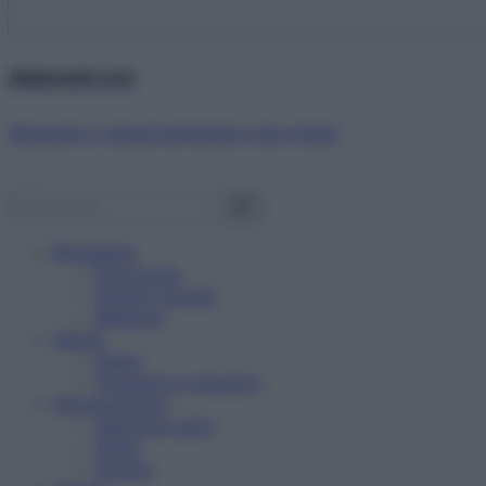
Abbonati ora!
Starbene ti regala benessere ogni mese!
Benessere
Psicologia
Rimedi naturali
Bellezza
Salute
News
Problemi e soluzioni
Alimentazione
Mangiare sano
Diete
Ricette