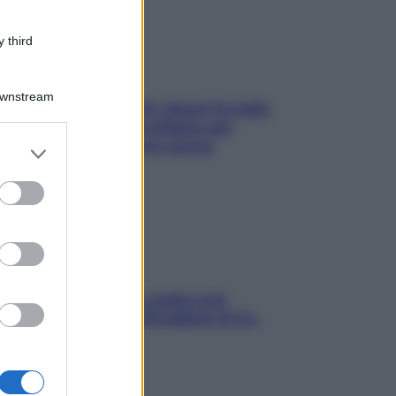
 third
Downstream
Doccia, lavarsi tutti i giorni fa male
alla pelle? I miti da sfatare per
proteggerla davvero senza
er and store
stressarla
to grant or
ed purposes
Aria condizionata: usala così,
senza rischiare raffreddore & Co.