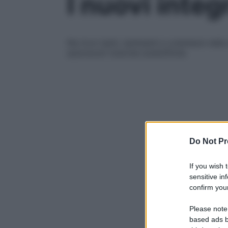
I nuovi integ
Ne trovi tanti, tantissimi e orientarsi nella
autorevoli ricerche scientifiche
Do Not Pr
If you wish 
sensitive in
confirm your
Please note
based ads b