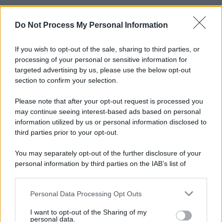
Do Not Process My Personal Information
If you wish to opt-out of the sale, sharing to third parties, or
processing of your personal or sensitive information for
targeted advertising by us, please use the below opt-out
section to confirm your selection.
Please note that after your opt-out request is processed you
may continue seeing interest-based ads based on personal
information utilized by us or personal information disclosed to
third parties prior to your opt-out.
You may separately opt-out of the further disclosure of your
personal information by third parties on the IAB’s list of
downstream participants.
Personal Data Processing Opt Outs
This information may also be disclosed by us to third parties
on the IAB’s List of Downstream Participants that may further
I want to opt-out of the Sharing of my
disclose it to other third parties.
personal data.