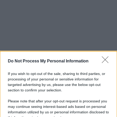
Do Not Process My Personal Information
If you wish to opt-out of the sale, sharing to third parties, or
processing of your personal or sensitive information for
targeted advertising by us, please use the below opt-out
section to confirm your selection.
Please note that after your opt-out request is processed you
may continue seeing interest-based ads based on personal
information utilized by us or personal information disclosed to