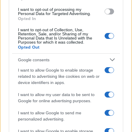
use your data for below specified purposes in below Google
I want to opt-out of processing my
consent section.
Personal Data for Targeted Advertising.
Opted In
I want to opt-out of Collection, Use,
Retention, Sale, and/or Sharing of my
Personal Data that Is Unrelated with the
Purposes for which it was collected.
Opted Out
Google consents
I want to allow Google to enable storage
related to advertising like cookies on web or
device identifiers in apps.
I want to allow my user data to be sent to
Google for online advertising purposes.
I want to allow Google to send me
personalized advertising.
I want to allow Google to enable storage