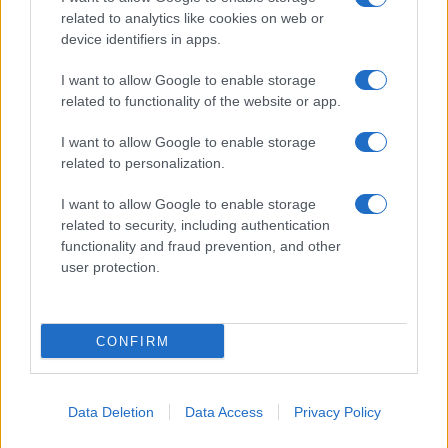
related to analytics like cookies on web or
device identifiers in apps.
I want to allow Google to enable storage
related to functionality of the website or app.
I want to allow Google to enable storage
related to personalization.
I want to allow Google to enable storage
related to security, including authentication
functionality and fraud prevention, and other
user protection.
CONFIRM
Data Deletion
Data Access
Privacy Policy