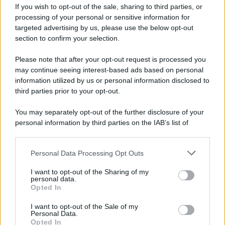
If you wish to opt-out of the sale, sharing to third parties, or
processing of your personal or sensitive information for
targeted advertising by us, please use the below opt-out
section to confirm your selection.
Please note that after your opt-out request is processed you
may continue seeing interest-based ads based on personal
information utilized by us or personal information disclosed to
third parties prior to your opt-out.
You may separately opt-out of the further disclosure of your
personal information by third parties on the IAB’s list of
downstream participants.
Personal Data Processing Opt Outs
This information may also be disclosed by us to third parties
on the IAB’s List of Downstream Participants that may further
I want to opt-out of the Sharing of my
disclose it to other third parties.
personal data.
Opted In
Please note that this website/app uses one or more Google
services and may gather and store information including but
I want to opt-out of the Sale of my
Personal Data.
not limited to your visit or usage behaviour. You may click to
Opted In
grant or deny consent to Google and its third-party tags to