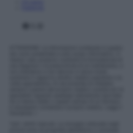
Chi siamo
Pubblicità
Facebook
X
Instagram
ATTENZIONE: Le informazioni contenute in questo
sito sono presentate a solo scopo informativo, in
nessun caso possono costituire la formulazione di
una diagnosi o la prescrizione di un trattamento, e
non intendono e non devono in alcun modo
sostituire il rapporto diretto medico-paziente o la
visita specialistica. Si raccomanda di chiedere
sempre il parere del proprio medico curante e/o di
specialisti riguardo qualsiasi indicazione riportata.
Se si hanno dubbi o quesiti sull’uso di un farmaco
è necessario contattare il proprio medico. Leggi il
Disclaimer »
Tutti i diritti riservati. Le immagini utilizzate negli
articoli sono di proprietà dell’editore o concesse