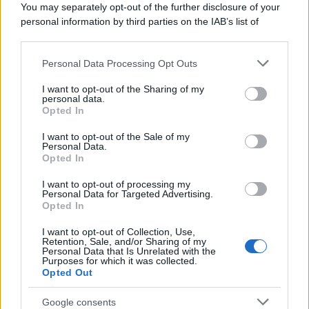
You may separately opt-out of the further disclosure of your
personal information by third parties on the IAB’s list of
downstream participants.
Personal Data Processing Opt Outs
This information may also be disclosed by us to third parties
on the IAB’s List of Downstream Participants that may further
I want to opt-out of the Sharing of my
disclose it to other third parties.
personal data.
Opted In
Please note that this website/app uses one or more Google
services and may gather and store information including but
I want to opt-out of the Sale of my
Personal Data.
not limited to your visit or usage behaviour. You may click to
Opted In
grant or deny consent to Google and its third-party tags to
use your data for below specified purposes in below Google
I want to opt-out of processing my
consent section.
Personal Data for Targeted Advertising.
Opted In
I want to opt-out of Collection, Use,
Retention, Sale, and/or Sharing of my
Personal Data that Is Unrelated with the
Purposes for which it was collected.
Opted Out
Google consents