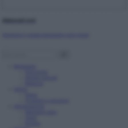
Abbonati ora!
Starbene ti regala benessere ogni mese!
Benessere
Psicologia
Rimedi naturali
Bellezza
Salute
News
Problemi e soluzioni
Alimentazione
Mangiare sano
Diete
Ricette