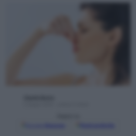
Claudio Buono
5 Giugno 2018 – Lettura 2 minuti
Seguici su
Google
Discover
Fonti preferite