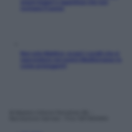
snack leggeri e appetitosi che non
rovinano il sonno
Non solo Maldive: scopri i coralli che si
nascondono nel nostro Mediterraneo (e
come proteggerli)
© Belpietro Edizioni Periodiche SRL –
Riproduzione riservata – P.Iva 13673600964