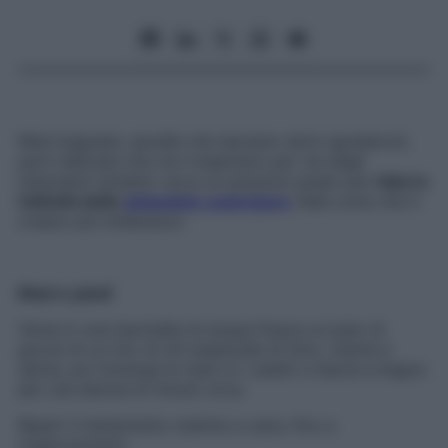
Mani bagnate, ascelle che lasciano aloni sgradevoli,
parti delicate che non traspirano per via degli
indumenti sintetici: ecco le soluzioni green per
ridurre
l’attività delle
ghiandole sudoripare
nelle zone che ti
creano più imbarazzo.
Mani e piedi
Versa in una bacinella di acqua fresca un paio di
gocce di un mix di olii essenziali di timo, menta e
salvia, poi immergi le mani (o i piedi) e lascia a bagno
per una decina di minuti circa.
Ripeti il trattamento mattino e sera, fino a
miglioramento.