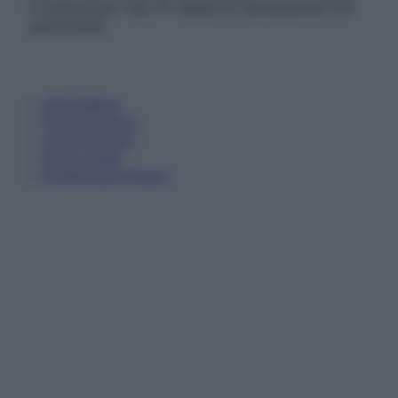
in licenza per l’uso. È vietata la riproduzione non
autorizzata.
Informativa
Privacy Policy
Cookie Policy
Note Legali
Preferenze Privacy