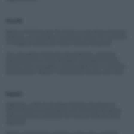
Ascelle
Metti in infusione per 10 minuti, in una tazza di acqua
bollente, un cucchiaino di estratto secco di rosmarino
e 3 foglie di salvia, poi filtra e lascia intiepidire.
Con una garza imbevuta nel preparato, tampona
delicatamente la zona ascellare, precedentemente
lavata e ben asciugata, e lascia agire fino a completo
assorbimento. Ripeti il trattamento ancora una volta.
Inguine
Aggiungi, a 100 ml di acqua tiepida, 50 gocce di
tintura madre di amamelide, poi immergi una garza
nella soluzione e passala con cura su tutta la zona
inguinale.
Ripeti il trattamento mattino e sera, fino a quando