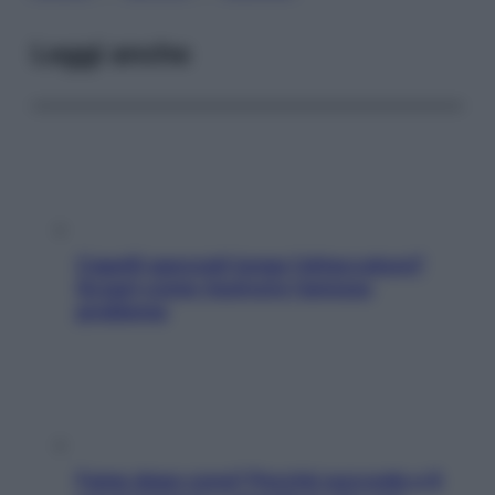
Leggi anche
Capelli spezzati lungo l’attaccatura?
Scopri come risolvere l’annoso
problema
Fame dopo cena? Perché succede e 6