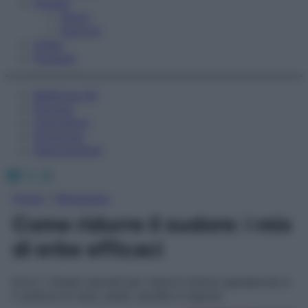
Fitness
Sport
Esercizi
Video
Podcast
Medicina AZ
Farmaci
Calcolatori
Oroscopo
Abbonamenti
Facebook
X
Instagram
Home
»
Benessere
Come ridurre il sudore: i mix
di erbe efficaci
Ecco i rimedi naturali per ridurre l’odore sgradevole e
il sudore di mani, piedi, ascelle e inguine