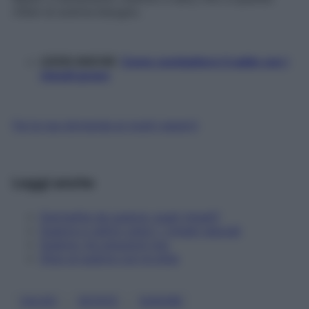
ritieni di averne bisogno.
LEGGI ANCHE:
Come combattere il caldo con i
rimedi green
Fai la tua domanda ai nostri esperti
Leggi anche
Dermatite da sudore: quali rimedi?
Sudore e cattivi odori: i rimedi naturali
Sudore: tre soluzioni top
Stop al sudore con le erbe
, 
, 
CALDO
ESTATE
SUDORE