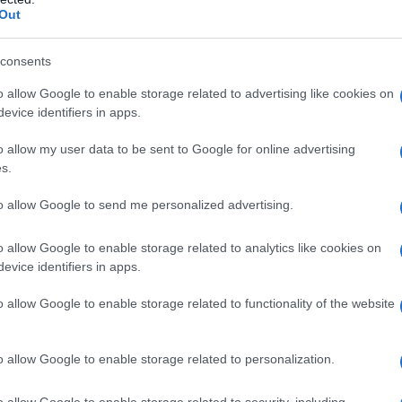
Out
consents
o allow Google to enable storage related to advertising like cookies on
evice identifiers in apps.
o allow my user data to be sent to Google for online advertising
s.
to allow Google to send me personalized advertising.
o allow Google to enable storage related to analytics like cookies on
evice identifiers in apps.
o allow Google to enable storage related to functionality of the website
o allow Google to enable storage related to personalization.
ico austriaco
Hans Selye
(1907-1982), che lo definì
smo a ogni richiesta effettuata su di esso
” (cit., 1976).
e
si possono distinguere
due tipi di stress
: ‘
acuto
’ se
o allow Google to enable storage related to security, including