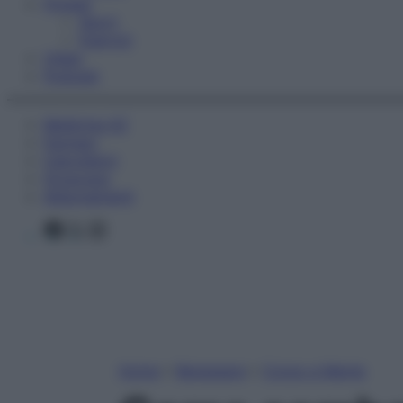
Fitness
Sport
Esercizi
Video
Podcast
Medicina AZ
Farmaci
Calcolatori
Oroscopo
Abbonamenti
Facebook
X
Instagram
Home
»
Benessere
»
Corpo e Mente