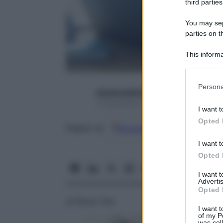
third parties
You may sepa
parties on t
This informa
Participants
Please note
Persona
starbeneeditor6
information 
12 Settembre 2016 – Lettura 5 minuti
deny consent
I want t
in below Go
Opted 
Google
Discover
Fon
Seguici su
I want t
Opted 
I want 
Advertis
Opted 
di
Paola Toia
I want t
of my P
was col