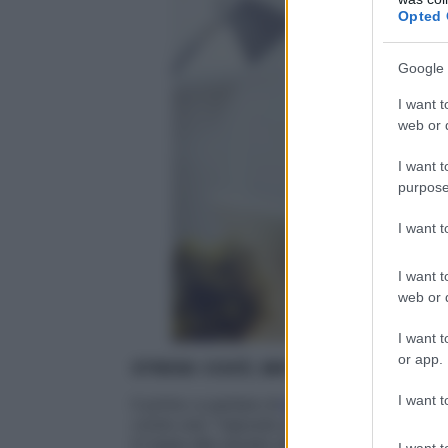
Opted 
Google 
I want t
web or d
I want t
purpose
I want 
I want t
web or d
I want t
or app.
STRESS: COS’È, SINTOMI E CAUSE
I want t
Il primo a parlare di
stress
è stato il med
come una “
risposta aspecifica dell’organi
In base alla durata dell’
evento stressant
I want t