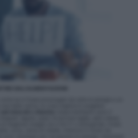
RTIRE DALL’ALIMENTAZIONE
 come se si fosse prosciugati da tutte le energie e un
i una bella carica, la cosa migliore è scegliere
sali minerali e vitamine
(importantissimi sono il
ntegrali, legumi, pesci di piccola taglia, semi oleosi,
a di stagione (meglio se a ‘km 0’ o biologiche), frutta
atte, uova, carne di maiale, interiora in modo da
 gli sono necessari per recuperare le energie. Assumere