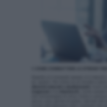
1. COME COMBATTERE LO STRESS? PA
Quando si è stressati spesso si è stanchi,
po’ apatici. Per tirarsi su di morale e dars
alimenti naturali
e alcalinizzanti
, ricchi di
magnesio
e la
vitamina B
), come cereali i
olio extravergine di oliva, frutta e verdur
secca, soia, germe di grano, derivati del l
fornire all’organismo tutti i nutrienti che