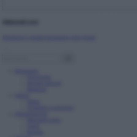
Abbonati ora!
Starbene ti regala benessere ogni mese!
Benessere
Psicologia
Rimedi naturali
Bellezza
Salute
News
Problemi e soluzioni
Alimentazione
Mangiare sano
Diete
Ricette