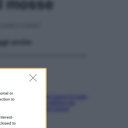
 3 mosse
o pratico e sereno?
ggi anche
sonal or
Doccia, lavarsi tutti i giorni fa male
ection to
alla pelle? I miti da sfatare per
proteggerla davvero senza
stressarla
nterest-
closed to