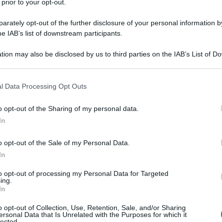
 prior to your opt-out.
rately opt-out of the further disclosure of your personal information by
he IAB’s list of downstream participants.
tion may also be disclosed by us to third parties on the IAB’s List of 
 that may further disclose it to other third parties.
 that this website/app uses one or more Google services and may gath
l Data Processing Opt Outs
including but not limited to your visit or usage behaviour. You may click 
 to Google and its third-party tags to use your data for below specifi
o opt-out of the Sharing of my personal data.
ogle consent section.
In
ti preferite
o opt-out of the Sale of my Personal Data.
In
to opt-out of processing my Personal Data for Targeted
ing.
In
o opt-out of Collection, Use, Retention, Sale, and/or Sharing
ersonal Data that Is Unrelated with the Purposes for which it
lected.