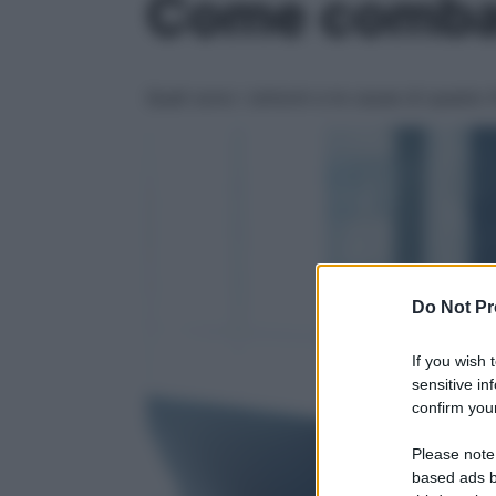
Come combat
Quali sono i sintomi e le cause di quest
Do Not Pr
If you wish 
sensitive in
confirm your
Please note
based ads b