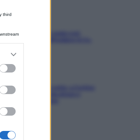
 third
Aria condizionata: usala così,
Downstream
senza rischiare raffreddore & Co.
er and store
to grant or
ed purposes
Mindfulness tra le vette: a Cortina
due giorni lontani da stress e
ansia da smartphone