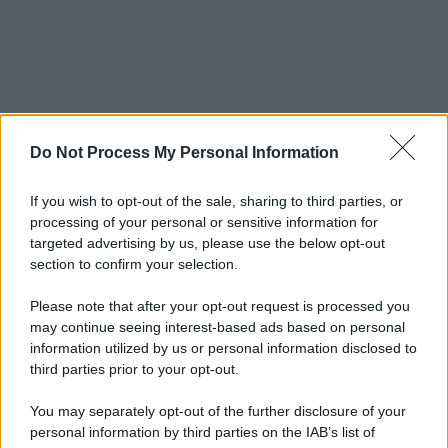
Do Not Process My Personal Information
If you wish to opt-out of the sale, sharing to third parties, or
processing of your personal or sensitive information for
targeted advertising by us, please use the below opt-out
section to confirm your selection.
Please note that after your opt-out request is processed you
may continue seeing interest-based ads based on personal
information utilized by us or personal information disclosed to
third parties prior to your opt-out.
You may separately opt-out of the further disclosure of your
personal information by third parties on the IAB’s list of