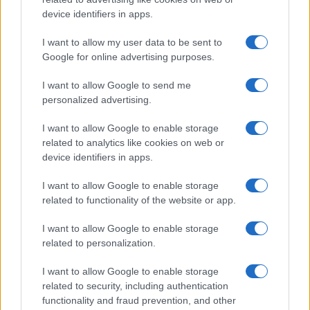
device identifiers in apps.
I want to allow my user data to be sent to
Google for online advertising purposes.
I want to allow Google to send me
personalized advertising.
I want to allow Google to enable storage
related to analytics like cookies on web or
device identifiers in apps.
I want to allow Google to enable storage
related to functionality of the website or app.
I want to allow Google to enable storage
related to personalization.
I want to allow Google to enable storage
related to security, including authentication
functionality and fraud prevention, and other