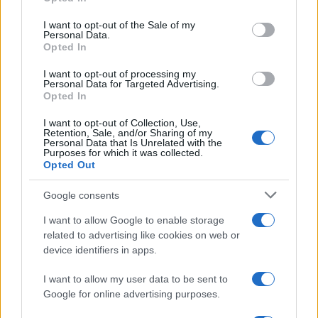
Please note that this website/app uses one or more Google
services and may gather and store information including but
I want to opt-out of the Sale of my
Personal Data.
not limited to your visit or usage behaviour. You may click to
Opted In
grant or deny consent to Google and its third-party tags to
use your data for below specified purposes in below Google
I want to opt-out of processing my
consent section.
Personal Data for Targeted Advertising.
Opted In
I want to opt-out of Collection, Use,
Retention, Sale, and/or Sharing of my
Personal Data that Is Unrelated with the
Purposes for which it was collected.
Opted Out
Google consents
I want to allow Google to enable storage
related to advertising like cookies on web or
device identifiers in apps.
I want to allow my user data to be sent to
Google for online advertising purposes.