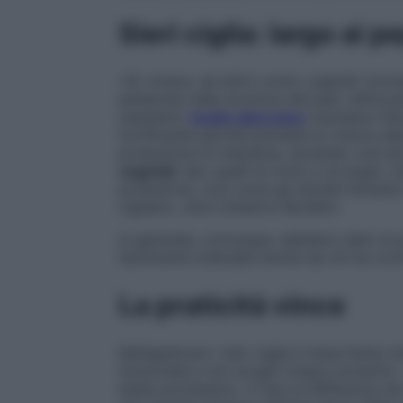
Sieri ciglia: largo ai p
«Sì, invece, ad attivi come i peptidi: for
penetrare nella struttura del pelo rafforz
resistenti;
l’acido ialuronico
mantiene l’idr
fortificante perché previene la rottura dat
produzione di cheratina, donando così pi
vegetali
, tipo quelli di ricino e di argan,
protezione, così come gli estratti botanic
cigliare», dice Umberto Borellini.
In generale, comunque, abbiamo dato la pr
facilmente tollerabili anche da chi ha occhi
La praticità vince
Nell’applicare i sieri ciglia è importante c
funzionale e non eroghi troppo prodotto, 
basta pochissimo. A fare la differenza nei 