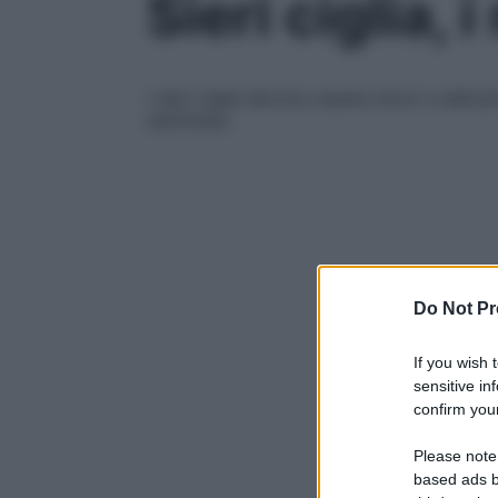
Sieri ciglia, i
I sieri ciglia devono essere sicuri e delicat
settimane
Do Not Pr
If you wish 
sensitive in
confirm your
Please note
based ads b