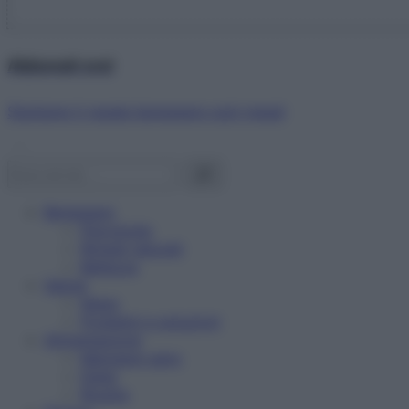
Abbonati ora!
Starbene ti regala benessere ogni mese!
Benessere
Psicologia
Rimedi naturali
Bellezza
Salute
News
Problemi e soluzioni
Alimentazione
Mangiare sano
Diete
Ricette