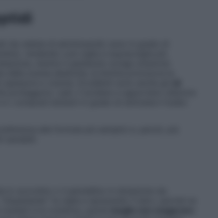
eptidi
mati da catene di amminoacidi, sono in grado di
andolo, rendendo così ciglia e sopracciglia più
atazione, mentre il pantenolo svolge un’azione
a dalla scarsa elasticità, la biotina promuove la
ù spessore e volume. Eccellenti sono anche gli
oli
 che proteggono i peli, li lucidano e apportano ulteriore
i e i composti biotech in grado di stimolare il bulbo
eferenza alle formule più semplici e, perciò, più
 sensibili.
he lo scovolino o il pennellino in dotazione sia
“impastando” le ciglia e sprecando il siero, perché ne
risultati è la costanza, quindi
meglio non esagerare
: