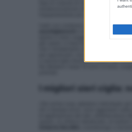
fase di crescita di ciglia e sopracciglia (
authenti
miniaturizzazione (riduzione della circon
frequentemente più sottili e più fragili», r
Usati con costanza, quindi, i sieri per cig
assottigliamenti
e contribuiscono a
irrobu
spessi e meno soggetti a rottura. Tuttavi
già caduti, è importante inserire questi p
che il diradamento diventi marcato. I ris
per apprezzarli, ma la pazienza premia pe
e sopracciglia diventano visibili. Ma come 
Ne abbiamo messi 14 sotto la lente, scegl
premiati.
I migliori sieri ciglia: n
«Per prima cosa, abbiamo individuato gli 
UE e dunque sicuri, sono aggressivi sulla p
di applicazione dei sieri, all’attaccatura d
questo, no all’alcol denaturato, al sodium
Umberto Borellini
, cosmetologo e docente