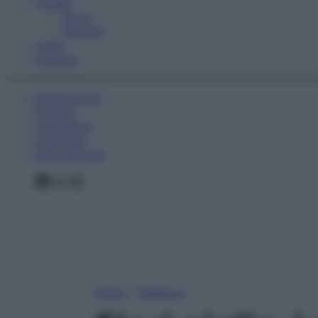
Fitness
Sport
Esercizi
Video
Podcast
Medicina AZ
Farmaci
Calcolatori
Oroscopo
Abbonamenti
Facebook
X
Instagram
Home
»
Bellezza