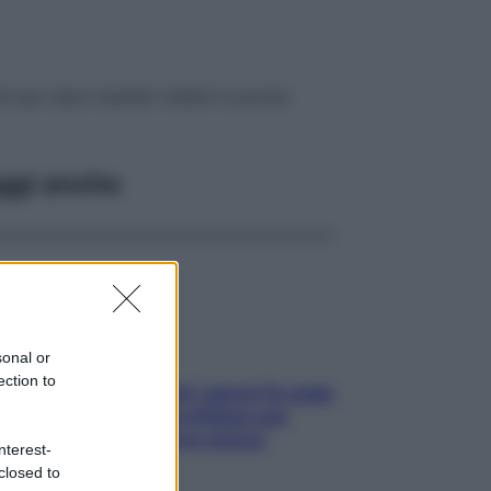
i per dare risultati visibili in poche
ggi anche
sonal or
ection to
Doccia, lavarsi tutti i giorni fa male
alla pelle? I miti da sfatare per
proteggerla davvero senza
nterest-
stressarla
closed to