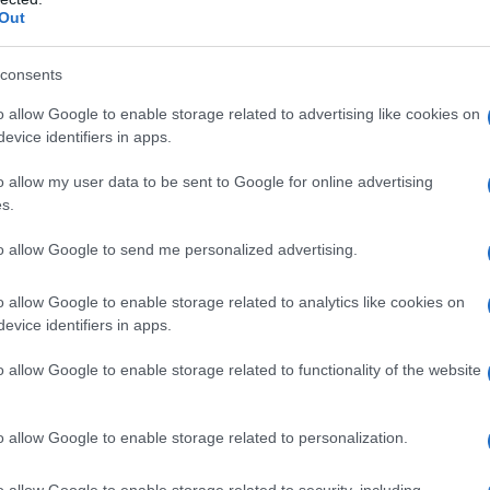
Out
ram, i
sieri ciglia
sembrano promettere ricrescita là
consents
zza con un effetto
laminazione
o ciglia finte. Non è
ossono correggere direttamente la fase di crescita
o allow Google to enable storage related to advertising like cookies on
on “ripristinano” i peli che sono già caduti o stimolano
evice identifiers in apps.
volgere
un’azione protettiva e ristrutturante
:
 sopracciglia che le rende più resistenti e le difende
o allow my user data to be sent to Google for online advertising
mento e i residui di makeup, aiutando quindi a
s.
edetta Basso
, cosmetologa AIDECO.
to allow Google to send me personalized advertising.
eratina, contribuiscono a rafforzare la struttura del
uminosa. Ecco perché, al di là del trend, i sieri
solo per le più giovani che fanno dello sguardo da
o allow Google to enable storage related to analytics like cookies on
per contrastare il diradamento dovuto all’età.
evice identifiers in apps.
o lo sfoltimento
o allow Google to enable storage related to functionality of the website
contro a una perdita di forza del ciclo di vita del
o allow Google to enable storage related to personalization.
ella
menopausa
, in particolare, si assiste a una
 e di progesterone che influisce negativamente sulla
o allow Google to enable storage related to security, including