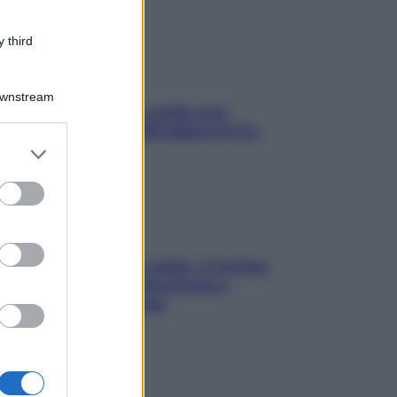
 third
Downstream
Aria condizionata: usala così,
senza rischiare raffreddore & Co.
er and store
to grant or
ed purposes
Mindfulness tra le vette: a Cortina
due giorni lontani da stress e
ansia da smartphone