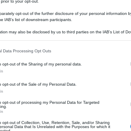
 prior to your opt-out.
rately opt-out of the further disclosure of your personal information by
he IAB’s list of downstream participants.
tion may also be disclosed by us to third parties on the IAB’s List of 
 that may further disclose it to other third parties.
 that this website/app uses one or more Google services and may gath
l Data Processing Opt Outs
including but not limited to your visit or usage behaviour. You may click 
 to Google and its third-party tags to use your data for below specifi
o opt-out of the Sharing of my personal data.
ti preferite
ogle consent section.
In
o opt-out of the Sale of my Personal Data.
In
to opt-out of processing my Personal Data for Targeted
ing.
In
o opt-out of Collection, Use, Retention, Sale, and/or Sharing
ersonal Data that Is Unrelated with the Purposes for which it
lected.