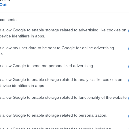
Out
a punto per risparmiare acqua, spazio e plastica: un
dia a due flaconi di shampoo classico e consente
consents
 consumi per produrlo, trasportarlo e distribuirlo.
 fino al 90%, ma soprattutto evita gli sprechi»,
o allow Google to enable storage related to advertising like cookies on
 docente presso diversi atenei.
evice identifiers in apps.
utto a meno di packaging, che
è riciclabile e a impatto
o allow my user data to be sent to Google for online advertising
ono stati proposti anni fa da brand indipendenti e
s.
aggiori perché mai come adesso l’attenzione è
to allow Google to send me personalized advertising.
 premessa necessaria al benessere individuale, con il
o di bellezza. Un discorso che piace alle più attente
o allow Google to enable storage related to analytics like cookies on
he chi, pragmaticamente, cerca un vantaggio
evice identifiers in apps.
er sé.
o allow Google to enable storage related to functionality of the website
da trasportare: nella borsa della palestra e della
on pesano che pochi grammi. Un plus che puoi
vanno nel bagaglio a mano senza problemi, e in
o allow Google to enable storage related to personalization.
più spazio in valigia. Un universo in piena espansione
o allow Google to enable storage related to security, including