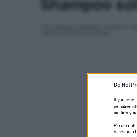
Shampoo solid
Sono detergenti alternativi a quelli nei cla
“panetti” preferiti da Starbene
Do Not Pr
If you wish 
sensitive in
confirm your
Please note
based ads b