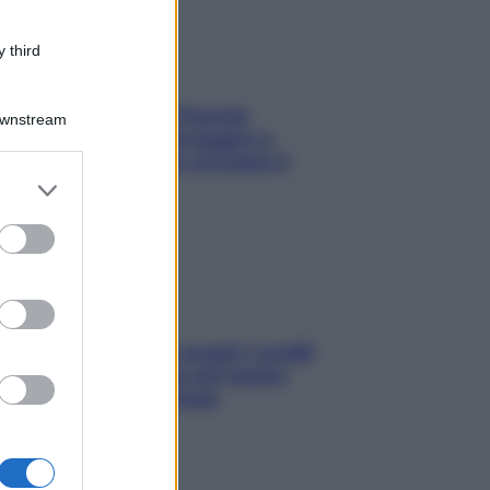
 third
Fame dopo cena? Perché
Downstream
succede e 6 snack leggeri e
appetitosi che non rovinano il
er and store
sonno
to grant or
ed purposes
Non solo Maldive: scopri i coralli
che si nascondono nel nostro
Mediterraneo (e come
proteggerli)