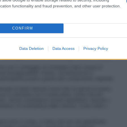
i in esame 14, preferendone 4. Scopri con quale
cation functionality and fraud prevention, and other user protection.
CONFIRM
on lo sono: si tratta di un composto di tensioattivi
ne vegetale. Hanno una
grande efficacia detergente e
Data Deletion
Data Access
Privacy Policy
 grassi compensa la potenziale aggressività con doti
a risciacquati», dice il cosmetologo Umberto Borellini.
nno poi il vantaggio di richiedere meno acqua al
te biodegradabili. Inoltre, contribuiscono a
pettinabilità proprio grazie alla componente vegetale.
ntuale di lipidi naturali come l’olio di germe di grano,
trovi in etichetta con il nome latino come triticum
tc). Alcuni contengono anche ingredienti, naturali o
 cosmetico di morbidezza delle chiome, come miele o
re tutto il corpo, a meno che non sia specificato