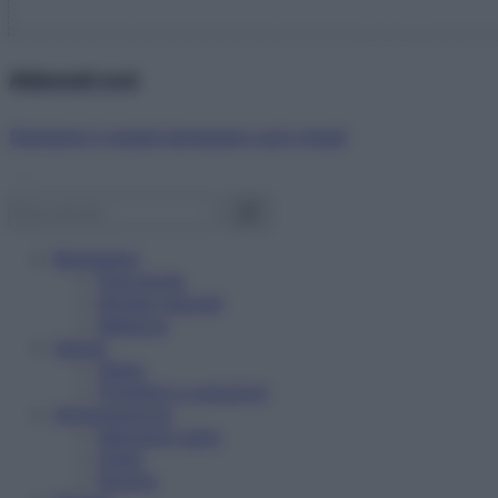
Abbonati ora!
Starbene ti regala benessere ogni mese!
Benessere
Psicologia
Rimedi naturali
Bellezza
Salute
News
Problemi e soluzioni
Alimentazione
Mangiare sano
Diete
Ricette