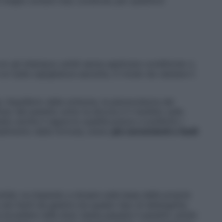
 meglio evitare l’uso condiviso per questioni
con gli shampoo solidi senza applicare conditioner a
n sulla capigliatura asciutta, in modo da valutare il
 l’equilibrio della schiuma, la piacevolezza del
uso del panetto sotto la doccia e il risultato sulle
to anche il rapporto qualità prezzo e preferito i
radimento della formula, erano
più convenienti o facili
olido va imparato a dosare sulla base delle proprie
più facili da gestire ma questo tipo di detergente
a eccedere nelle dosi: basta passare il panetto umido