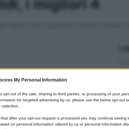
i, i migliori 4
ssici flaconi, ma con un placet eco e nutritivo in più per il r
Le
ocess My Personal Information
to opt-out of the sale, sharing to third parties, or processing of your per
formation for targeted advertising by us, please use the below opt-out s
 selection.
 that after your opt-out request is processed you may continue seeing i
ased on personal information utilized by us or personal information dis