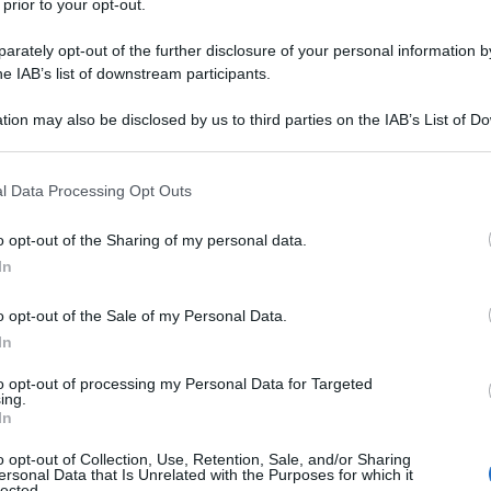
 prior to your opt-out.
rately opt-out of the further disclosure of your personal information by
he IAB’s list of downstream participants.
tion may also be disclosed by us to third parties on the IAB’s List of 
 that may further disclose it to other third parties.
 that this website/app uses one or more Google services and may gath
l Data Processing Opt Outs
including but not limited to your visit or usage behaviour. You may click 
ti preferite
 to Google and its third-party tags to use your data for below specifi
o opt-out of the Sharing of my personal data.
ogle consent section.
In
o opt-out of the Sale of my Personal Data.
In
si fanno solidi
e si presentano in comodi formati
to opt-out of processing my Personal Data for Targeted
ing.
 del pubblico, che li ha incoronati principi delle
In
sseggera o una scoperta con prospettive più
 è solo un fatto di forma accattivante o di green
o opt-out of Collection, Use, Retention, Sale, and/or Sharing
 realtà piacevole, verso uno stile di vita più
ersonal Data that Is Unrelated with the Purposes for which it
lected.