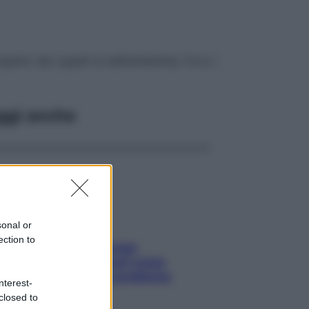
ispetto dei capelli (e dell’ambiente). Ecco i
ggi anche
sonal or
ection to
Capelli spezzati lungo
l’attaccatura? Scopri come
risolvere l’annoso problema
nterest-
closed to