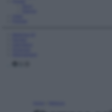
Fitness
Sport
Esercizi
Video
Podcast
Medicina AZ
Farmaci
Calcolatori
Oroscopo
Abbonamenti
Facebook
X
Instagram
Home
»
Bellezza