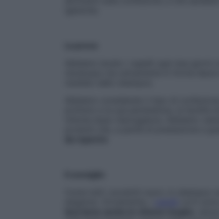
altrimenti sulla confezione, e che sarebbe
igieniche.
La prova
Abbiamo lavato i capelli ogni due giorni 
risciacquo ma unicamente in forma leave-o
risultato dello shampoo.
Abbiamo considerato il tipo di confezione,
profumo e la sua persistenza, la facilità d’
chiome dopo l’asciugatura. Abbiamo valuta
prodotti che, a parità di prestazione e g
da reperire
.
Il consiglio
Come tutti i prodotti nuovi, lo shampoo s
esigenze. Ovviamente, i
capelli
corti sono 
lava bene anche le chiome lunghe
, senz