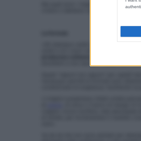
Ma quali sono i migliori? Ne abbiamo pres
authenti
criterio li abbiamo scelti.
La formula
«Gli shampoo solidi sembrano saponi, ma n
solidi e oli o burri nutrienti di derivazio
producono schiuma
, ma la presenza dei
emollienti e non lasciano residui una volt
Questi “saponi non saponi” per capelli ha
risciacquo perché le formule sono altamen
condizionare le lunghezze, facilitando la 
«I migliori presentano infatti un’alta perce
di
cocco
, di oliva o il burro di mango (li 
vulgare, cocos nucifera, olea aeuropaea e
di sintesi, per incrementare il risultato
cere».
Va da sé che non sono pensati per deterge