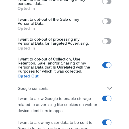
disclose it to other third parties.
personal data.
Opted In
Please note that this website/app uses one or more Google
services and may gather and store information including but
I want to opt-out of the Sale of my
Personal Data.
not limited to your visit or usage behaviour. You may click to
Opted In
grant or deny consent to Google and its third-party tags to
use your data for below specified purposes in below Google
I want to opt-out of processing my
consent section.
Personal Data for Targeted Advertising.
Opted In
I want to opt-out of Collection, Use,
Retention, Sale, and/or Sharing of my
Personal Data that Is Unrelated with the
Purposes for which it was collected.
Opted Out
Google consents
I want to allow Google to enable storage
related to advertising like cookies on web or
device identifiers in apps.
I want to allow my user data to be sent to
Google for online advertising purposes.