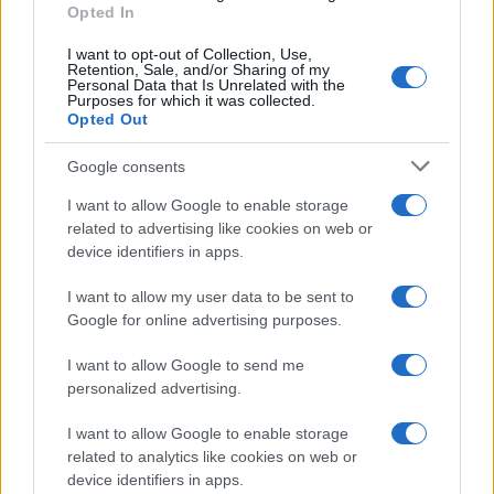
Opted In
I want to opt-out of Collection, Use,
Retention, Sale, and/or Sharing of my
Personal Data that Is Unrelated with the
Purposes for which it was collected.
Opted Out
Google consents
I want to allow Google to enable storage
related to advertising like cookies on web or
device identifiers in apps.
I want to allow my user data to be sent to
Google for online advertising purposes.
I want to allow Google to send me
personalized advertising.
I want to allow Google to enable storage
related to analytics like cookies on web or
device identifiers in apps.