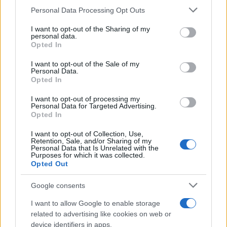
Personal Data Processing Opt Outs
This information may also be disclosed by us to third parties
on the IAB’s List of Downstream Participants that may further
I want to opt-out of the Sharing of my
disclose it to other third parties.
personal data.
Opted In
Please note that this website/app uses one or more Google
services and may gather and store information including but
I want to opt-out of the Sale of my
Personal Data.
not limited to your visit or usage behaviour. You may click to
Opted In
grant or deny consent to Google and its third-party tags to
use your data for below specified purposes in below Google
I want to opt-out of processing my
consent section.
Personal Data for Targeted Advertising.
Opted In
I want to opt-out of Collection, Use,
Retention, Sale, and/or Sharing of my
Personal Data that Is Unrelated with the
Purposes for which it was collected.
Opted Out
Google consents
I want to allow Google to enable storage
related to advertising like cookies on web or
device identifiers in apps.