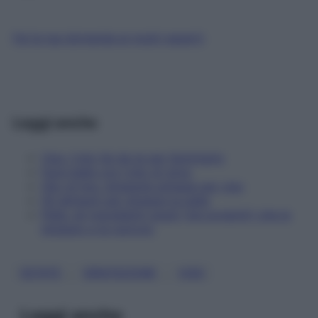
Fai la tua domanda ai nostri esperti
Leggi anche
Viso: l'olio fai da te per illuminarlo
Farsi belle con l'olio di oliva
Olio di lino: idratante antiage per viso
Gli alimenti per idratare la pelle
Pelle: gli ingredienti giusti (nei prodotti) che la
idratano e la nutrono
, 
, 
ESTATE
IDRATAZIONE
VISO
Leggi anche