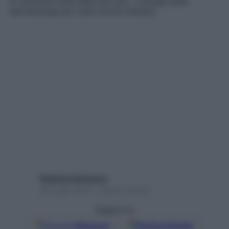
di untuosità sulla pelle del viso. I consigli della
dermatologa per usarli anche d’estate
Roberta Camisasca
26 Luglio 2022 – Lettura 2 minuti
Seguici su
Google
Discover
Fonti preferite