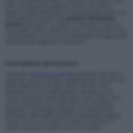
che è un sistema bifasico, costituito da acqua e olio,
l’olio contiene solo sostanze lipofile, cioè che si
legano ai lipidi della pelle. È come stendere sulla cute
una pellicola invisibile che
ripristina l’idratazione
perduta
(pensiamo al caldo e al sudore), la nutre in
profondità, ripara i danni del sole e dell’aria secca dei
condizionatori. In più fa da trattamento antiage grazie
alle proprietà degli attivi contenuti».
Come applicare gli oli dry touch
Picchietta
alcune gocce di olio
partendo dal collo e
risalendo verso le tempie, seguendo la forma del viso.
Ripeti dalla base del naso verso i lati del volto
seguendo la curva delle guance. Termina con la
fronte, scorrendo piano dal basso verso l’alto. Puoi
anche miscelarlo con creme da notte, maschere
doposole o gommage leviganti, per potenziarne
l’efficacia. Sulle labbra secche e screpolate, applica
invece un olio puro prima di andare a dormire: ti
regala una bocca soffice come un cuscino.