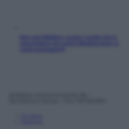
Non solo Maldive: scopri i coralli che si
nascondono nel nostro Mediterraneo (e
come proteggerli)
© Belpietro Edizioni Periodiche SRL –
Riproduzione riservata – P.Iva 13673600964
Chi siamo
Pubblicità