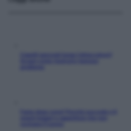
Capelli spezzati lungo l’attaccatura?
Scopri come risolvere l’annoso
problema
Fame dopo cena? Perché succede e 6
snack leggeri e appetitosi che non
rovinano il sonno