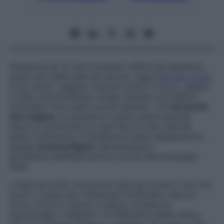
Dimentica gli oli unti e pesanti, difficili da spalmare,
amati solo dalle pelli più secche. Oggi l’
olio per il viso
è dry touch. Leggero, discreto sotto il trucco, adatto
a tutte. Ammorbidisce, leviga, illumina con effetto
sunkissed. Puoi usarlo anche d’estate. «Gli
oli secchi
non ungono
, si assorbono subito senza lasciare
tracce e funzionano su ogni tipo di cute, perché
danno nutrimento e idratazione senza appesantire»,
spiega
Corinna Rigoni
, dermatologa e
presidente dell’Associazione donne dermatologhe
Italia.
I make up artist conoscono bene gli oli per il viso dry
touch: li usano per rinfrescare l’incarnato, dare un
tocco di luce a zigomi e labbra, lucidare le
sopracciglia. Il segreto? «A differenza della crema,