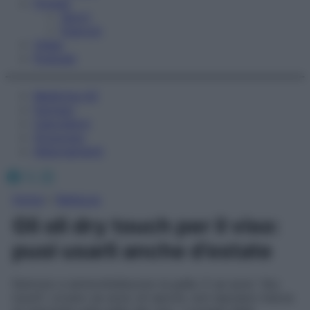
Fitness
Sport
Esercizi
Video
Podcast
Medicina AZ
Farmaci
Calcolatori
Oroscopo
Abbonamenti
Facebook
X
Instagram
Home
»
Bellezza
Gli oli dry touch per il viso:
puoi usarli anche d’estate
Nutrono e ammorbidiscono la pelle. E se sono “dry
touch”, ovvero se sono oli secchi, non lasciano tracce