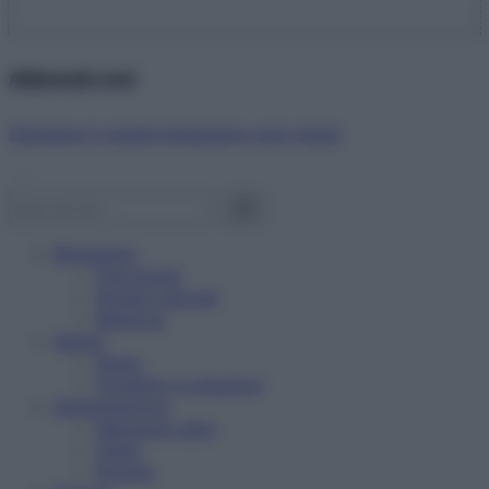
Abbonati ora!
Starbene ti regala benessere ogni mese!
Benessere
Psicologia
Rimedi naturali
Bellezza
Salute
News
Problemi e soluzioni
Alimentazione
Mangiare sano
Diete
Ricette