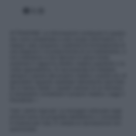
Facebook
X
Instagram
ATTENZIONE: Le informazioni contenute in questo
sito sono presentate a solo scopo informativo, in
nessun caso possono costituire la formulazione di
una diagnosi o la prescrizione di un trattamento, e
non intendono e non devono in alcun modo
sostituire il rapporto diretto medico-paziente o la
visita specialistica. Si raccomanda di chiedere
sempre il parere del proprio medico curante e/o di
specialisti riguardo qualsiasi indicazione riportata.
Se si hanno dubbi o quesiti sull’uso di un farmaco
è necessario contattare il proprio medico. Leggi il
Disclaimer »
Tutti i diritti riservati. Le immagini utilizzate negli
articoli sono di proprietà dell’editore o concesse
in licenza per l’uso. È vietata la riproduzione non
autorizzata.