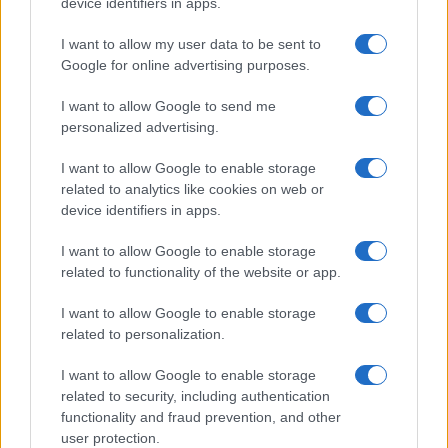
device identifiers in apps.
I want to allow my user data to be sent to
Google for online advertising purposes.
I want to allow Google to send me
personalized advertising.
I want to allow Google to enable storage
related to analytics like cookies on web or
device identifiers in apps.
I want to allow Google to enable storage
related to functionality of the website or app.
I want to allow Google to enable storage
related to personalization.
I want to allow Google to enable storage
related to security, including authentication
functionality and fraud prevention, and other
user protection.