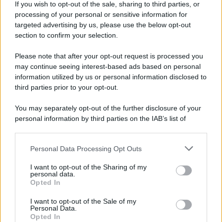
If you wish to opt-out of the sale, sharing to third parties, or
processing of your personal or sensitive information for
targeted advertising by us, please use the below opt-out
section to confirm your selection.
Please note that after your opt-out request is processed you
may continue seeing interest-based ads based on personal
information utilized by us or personal information disclosed to
third parties prior to your opt-out.
You may separately opt-out of the further disclosure of your
personal information by third parties on the IAB’s list of
downstream participants.
Personal Data Processing Opt Outs
This information may also be disclosed by us to third parties
on the IAB’s List of Downstream Participants that may further
I want to opt-out of the Sharing of my
disclose it to other third parties.
personal data.
Opted In
Please note that this website/app uses one or more Google
services and may gather and store information including but
I want to opt-out of the Sale of my
Personal Data.
not limited to your visit or usage behaviour. You may click to
Opted In
grant or deny consent to Google and its third-party tags to