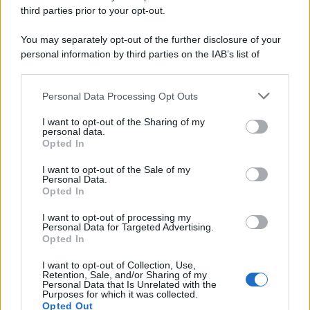
third parties prior to your opt-out.
You may separately opt-out of the further disclosure of your
personal information by third parties on the IAB’s list of
downstream participants.
Personal Data Processing Opt Outs
This information may also be disclosed by us to third parties
on the IAB’s List of Downstream Participants that may further
I want to opt-out of the Sharing of my
disclose it to other third parties.
personal data.
Opted In
Please note that this website/app uses one or more Google
services and may gather and store information including but
I want to opt-out of the Sale of my
Personal Data.
not limited to your visit or usage behaviour. You may click to
Opted In
grant or deny consent to Google and its third-party tags to
use your data for below specified purposes in below Google
I want to opt-out of processing my
consent section.
Personal Data for Targeted Advertising.
Opted In
I want to opt-out of Collection, Use,
Retention, Sale, and/or Sharing of my
Personal Data that Is Unrelated with the
Purposes for which it was collected.
Opted Out