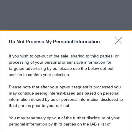
Do Not Process My Personal Information
If you wish to opt-out of the sale, sharing to third parties, or
processing of your personal or sensitive information for
targeted advertising by us, please use the below opt-out
section to confirm your selection.
Please note that after your opt-out request is processed you
may continue seeing interest-based ads based on personal
information utilized by us or personal information disclosed to
third parties prior to your opt-out.
You may separately opt-out of the further disclosure of your
personal information by third parties on the IAB’s list of
downstream participants.