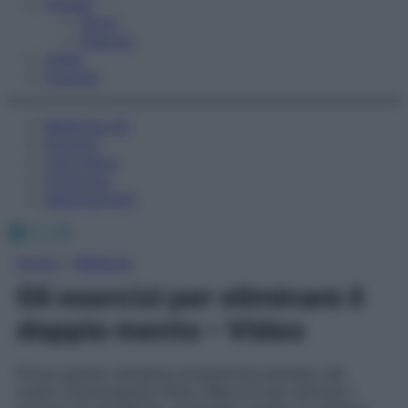
Fitness
Sport
Esercizi
Video
Podcast
Medicina AZ
Farmaci
Calcolatori
Oroscopo
Abbonamenti
Facebook
X
Instagram
Home
»
Bellezza
Gli esercizi per eliminare il
doppio mento – Video
Prova questo semplice programma pensato dal
nostro fisioterapista Pietro Marconi per attivare i