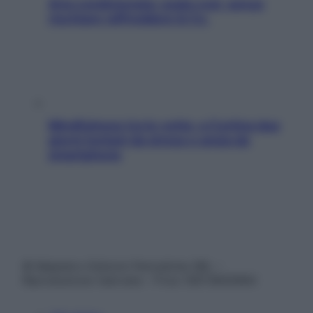
Aria condizionata: usala così, senza
rischiare raffreddore & Co.
Mindfulness tra le vette: a Cortina due
giorni lontani da stress e ansia da
smartphone
© Belpietro Edizioni Periodiche SRL –
Riproduzione riservata – P.Iva 13673600964