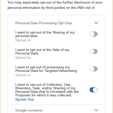
You may separately opt-out of the further disclosure of your
personal information by third parties on the IAB’s list of
downstream participants.
Personal Data Processing Opt Outs
This information may also be disclosed by us to third parties
on the IAB’s List of Downstream Participants that may further
I want to opt-out of the Sharing of my
disclose it to other third parties.
personal data.
Opted In
Please note that this website/app uses one or more Google
services and may gather and store information including but
I want to opt-out of the Sale of my
Personal Data.
not limited to your visit or usage behaviour. You may click to
Opted In
grant or deny consent to Google and its third-party tags to
use your data for below specified purposes in below Google
I want to opt-out of processing my
consent section.
Personal Data for Targeted Advertising.
Opted In
I want to opt-out of Collection, Use,
Retention, Sale, and/or Sharing of my
Personal Data that Is Unrelated with the
Purposes for which it was collected.
Opted Out
Google consents