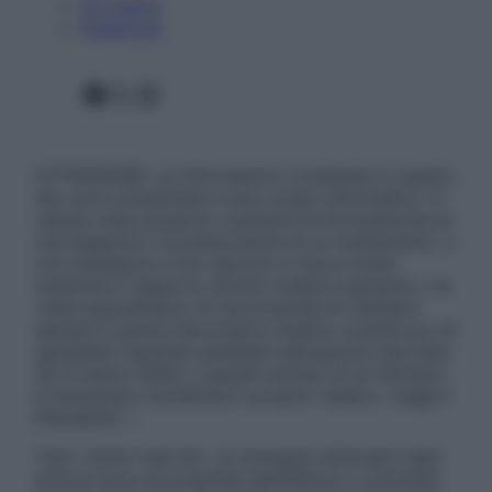
Chi siamo
Pubblicità
Facebook
X
Instagram
ATTENZIONE: Le informazioni contenute in questo
sito sono presentate a solo scopo informativo, in
nessun caso possono costituire la formulazione di
una diagnosi o la prescrizione di un trattamento, e
non intendono e non devono in alcun modo
sostituire il rapporto diretto medico-paziente o la
visita specialistica. Si raccomanda di chiedere
sempre il parere del proprio medico curante e/o di
specialisti riguardo qualsiasi indicazione riportata.
Se si hanno dubbi o quesiti sull’uso di un farmaco
è necessario contattare il proprio medico. Leggi il
Disclaimer »
Tutti i diritti riservati. Le immagini utilizzate negli
articoli sono di proprietà dell’editore o concesse