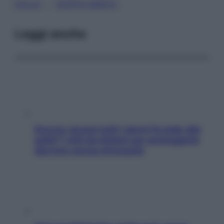
, 
COLLO
DOPPIO MENTO
Leggi anche
Doccia, lavarsi tutti i giorni fa male alla
pelle? I miti da sfatare per proteggerla
davvero senza stressarla