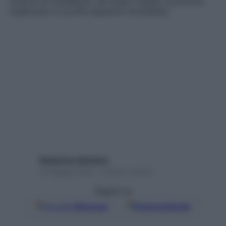
muscoli di mandibola, cervicale e spalle: la postura
migliorerà e il profilo apparirà rimodellato
Redazione Starbene
23 Maggio 2025 – Lettura 2 minuti
Seguici su
Google
Discover
Fonti preferite