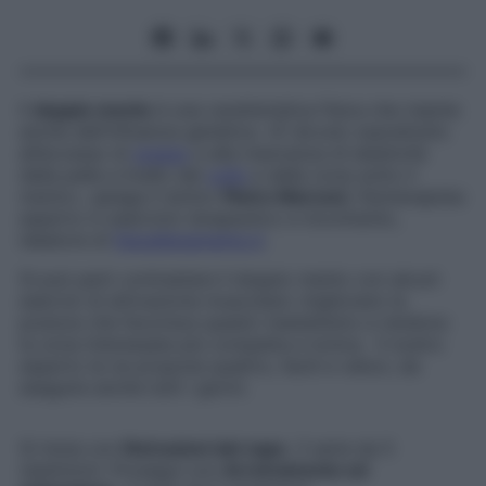
Il
doppio mento
è una caratteristica fisica che risente
anche dell’influenza genetica. «È dovuto soprattutto
all’eccesso di
grasso
e alla mancanza di elasticità
della pelle a livello del
collo
e della zona sotto il
mento», spiega il dottor
Pietro Marconi
, fisioterapista
esperto in esercizio terapeutico e movimento,
ideatore di
fisioallenamento.it
.
Si può però contrastare il doppio mento con alcuni
esercizi di attivazione muscolare: migliorano la
postura che favorisce questo inestetismo e rendono
la zona interessata più compatta e tonica. Il nostro
esperto te ne propone quattro, facili e veloci, da
eseguire anche tutti i giorni.
Si inizia con
Retrazioni del capo
, 3 serie da 5
ripetizioni. Prosegui con
Arretramento ed