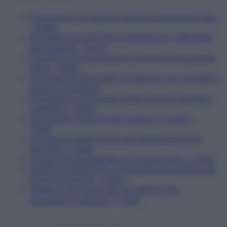
Fisioterapia, gli esercizi se hai una spalla più alta
– Video
Gli esercizi se hai mal di schiena per il décolleté
abbondante – Video
Il workout per correggere e prevenire le scapole
alate – Video
Articolazioni bloccate? Gli esercizi per sciogliere
muscoli e giunture
Fisioterapia, gli esercizi giusti se hai le gambe a
parentesi – Video
Gli esercizi giusti se hai il bacino in avanti –
Video
Gli esercizi giusti se hai una gamba più corta
dell'altra – Video
Gli esercizi anticellulite del fisioterapista – Video
Schiena e iperlordosi: gli esercizi per mandar via
dolore e tensioni – Video
Gambe a X e tacchi alti: gli esercizi per
migliorare la postura – Video