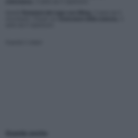
estensione
, 3 serie da 5 ripetizioni.
Quindi
Rotazioni del capo con lifting
, 3 serie da 5
movimenti. Chiudi con
Estensioni della colonna
, 3
serie da 5 ripetizioni.
Guarda il video!
Guarda anche