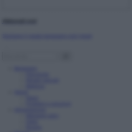
Abbonati ora!
Starbene ti regala benessere ogni mese!
Benessere
Psicologia
Rimedi naturali
Bellezza
Salute
News
Problemi e soluzioni
Alimentazione
Mangiare sano
Diete
Ricette