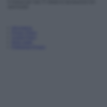
in licenza per l’uso. È vietata la riproduzione non
autorizzata.
Informativa
Privacy Policy
Cookie Policy
Note Legali
Preferenze Privacy