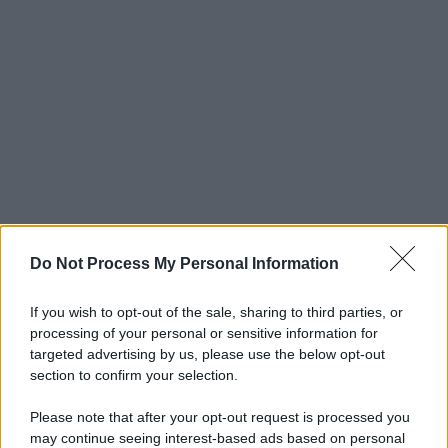
Do Not Process My Personal Information
If you wish to opt-out of the sale, sharing to third parties, or
processing of your personal or sensitive information for
targeted advertising by us, please use the below opt-out
section to confirm your selection.
Please note that after your opt-out request is processed you
may continue seeing interest-based ads based on personal