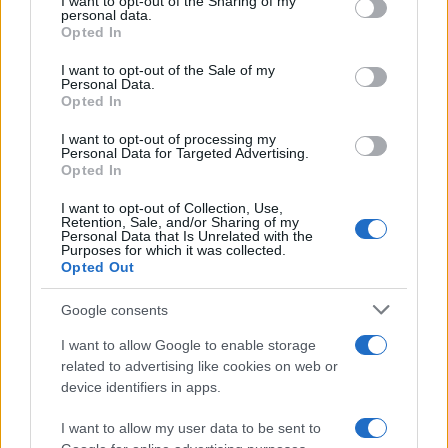
I want to opt-out of the Sharing of my
disclose it to other third parties.
personal data.
Opted In
Please note that this website/app uses one or more Google
services and may gather and store information including but
I want to opt-out of the Sale of my
Personal Data.
not limited to your visit or usage behaviour. You may click to
Opted In
grant or deny consent to Google and its third-party tags to
use your data for below specified purposes in below Google
I want to opt-out of processing my
consent section.
Personal Data for Targeted Advertising.
Opted In
I want to opt-out of Collection, Use,
Retention, Sale, and/or Sharing of my
Personal Data that Is Unrelated with the
Purposes for which it was collected.
Opted Out
Google consents
I want to allow Google to enable storage
related to advertising like cookies on web or
device identifiers in apps.
I want to allow my user data to be sent to