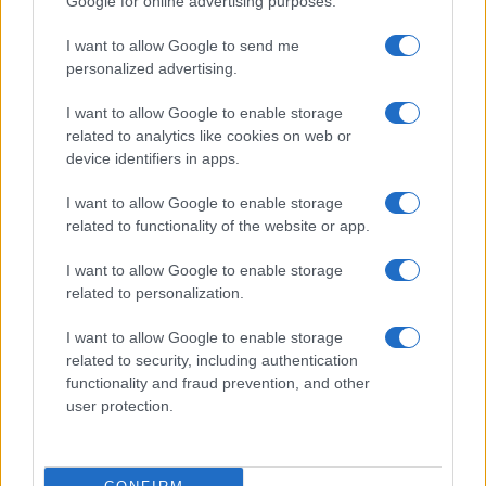
Google for online advertising purposes.
I want to allow Google to send me
personalized advertising.
I want to allow Google to enable storage
related to analytics like cookies on web or
device identifiers in apps.
I want to allow Google to enable storage
related to functionality of the website or app.
I want to allow Google to enable storage
related to personalization.
I want to allow Google to enable storage
related to security, including authentication
functionality and fraud prevention, and other
user protection.