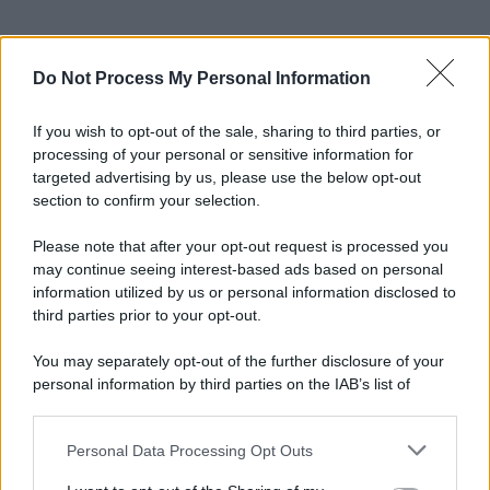
Do Not Process My Personal Information
If you wish to opt-out of the sale, sharing to third parties, or
processing of your personal or sensitive information for
targeted advertising by us, please use the below opt-out
section to confirm your selection.
Please note that after your opt-out request is processed you
may continue seeing interest-based ads based on personal
information utilized by us or personal information disclosed to
third parties prior to your opt-out.
You may separately opt-out of the further disclosure of your
personal information by third parties on the IAB’s list of
downstream participants.
Personal Data Processing Opt Outs
This information may also be disclosed by us to third parties
on the IAB’s List of Downstream Participants that may further