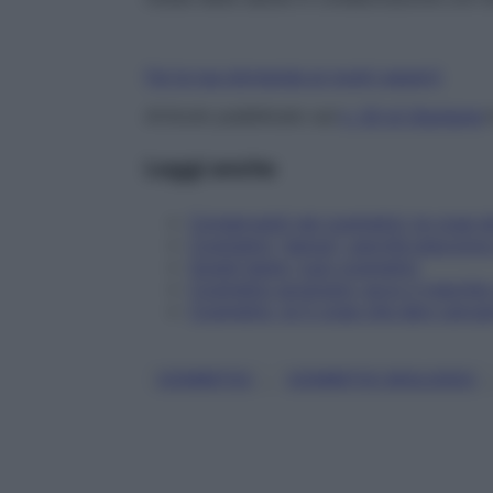
Fai la tua domanda ai nostri esperti
Articolo pubblicato sul
n. 50 di Starbene
Leggi anche
Conservanti nei cosmetici: le cose 
Cosmetici "senza": perché piacciono 
Scegli bene i tuoi cosmetici
Cosmetici ecologici: ecco il marchio 
Cosmetici, le 5 cose che devi cercare
, 
COSMETICI
COSMETICI BIOLOGICI