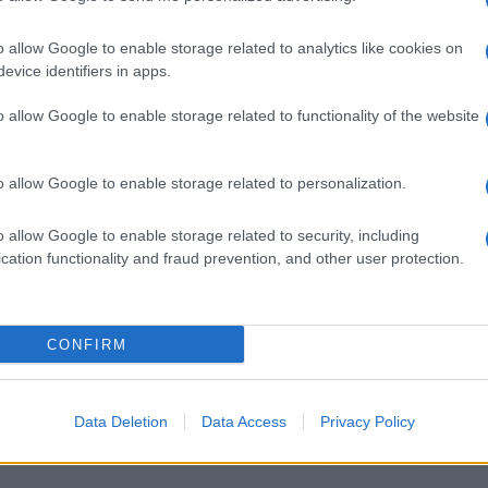
ba
propone The Honest Beauty: un marchio eco-
dotti per il trucco ma anche per la cura di pelle e
o allow Google to enable storage related to analytics like cookies on
 anche in Italia: la popolare conduttrice
Michelle
evice identifiers in apps.
he nasce dall’unione di “good” e “vibes”, vibrazioni
vita semplice ed eco-sostenibile. Nella ricca linea di
o allow Google to enable storage related to functionality of the website
o di primo piano i cosmetici.
è in costante crescita
. Secondo gli ultimi dati,
nvolto
più di 3.000 nuovi lanci
e ha rappresentato il
o allow Google to enable storage related to personalization.
o allow Google to enable storage related to security, including
cation functionality and fraud prevention, and other user protection.
“classici”? «Assolutamente no.
Esiste anche una
di sintesi in formulazioni eco-dermo-compatibili di
CONFIRM
ermatologa e presidente di Skineco, Associazione
«L’approccio ai cosmetici, infatti,
è in continua
 sicurezza è migliorato
grazie anche alle nuove
Data Deletion
Data Access
Privacy Policy
l 2013 che
vietano l’uso di sostanze considerate
i standard di qualità e le procedure di immissione