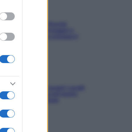
Fame dopo cena? Perché
succede e 6 snack leggeri e
appetitosi che non rovinano il
sonno
Non solo Maldive: scopri i coralli
che si nascondono nel nostro
Mediterraneo (e come
proteggerli)