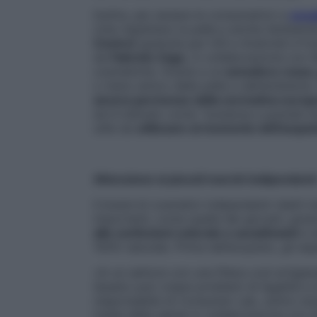
Inoltre, per aiutare le consumatrici a
sceg
(che rispettano la pelle e anche l’ambien
Control
(gratuita per iOS e Android) è fru
da
Fabrizio Zago
, in collaborazione con 
cosmetiche. Grazie a un
semaforo rosso, 
o meno amico della pelle e dell’ambiente
ancora permesso dalla normativa europ
ed è indicato come “sostanza a grande im
utile da
utilizzare al momento dell’acqui
Attenzione ai piccoli marchi indipendent
Il brand di cosmetici indipendenti (detti
importanti, come quella dei giovani, graz
alle confezioni colorate e accattivanti
e a
100% naturale. Prima dell’acquisto, gli esp
«In un settore con una filiera così artigia
Questo può creare problemi di legalità e 
responsabile di Consumer Lab, centro stud
tutela della salute in collaborazione con 