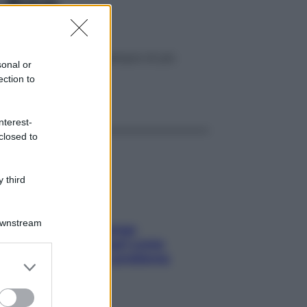
-bio
ambiente. E piacciono sempre di più
sonal or
ection to
ggi anche
nterest-
closed to
 third
Downstream
Capelli spezzati lungo
l’attaccatura? Scopri come
risolvere l’annoso problema
er and store
to grant or
ed purposes