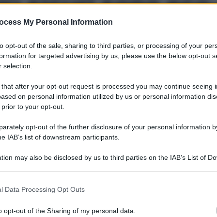
più sicuri sono eco
ocess My Personal Information
supercontrollati sono delicati sulla pelle e rispettosi dell’
to opt-out of the sale, sharing to third parties, or processing of your per
formation for targeted advertising by us, please use the below opt-out s
 selection.
Le
 that after your opt-out request is processed you may continue seeing i
ased on personal information utilized by us or personal information dis
 prior to your opt-out.
rately opt-out of the further disclosure of your personal information by
he IAB’s list of downstream participants.
tion may also be disclosed by us to third parties on the IAB’s List of 
 that may further disclose it to other third parties.
 that this website/app uses one or more Google services and may gath
l Data Processing Opt Outs
including but not limited to your visit or usage behaviour. You may click 
 to Google and its third-party tags to use your data for below specifi
o opt-out of the Sharing of my personal data.
ogle consent section.