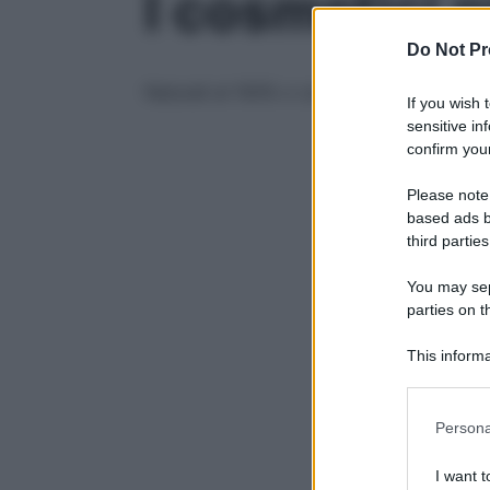
I cosmetici 
Do Not Pr
Naturali al 100% o con ingredienti chimici 
If you wish 
sensitive in
confirm your
Please note
based ads b
third parties
You may sepa
parties on t
This informa
Participants
Please note
Persona
information 
deny consent
I want t
in below Go