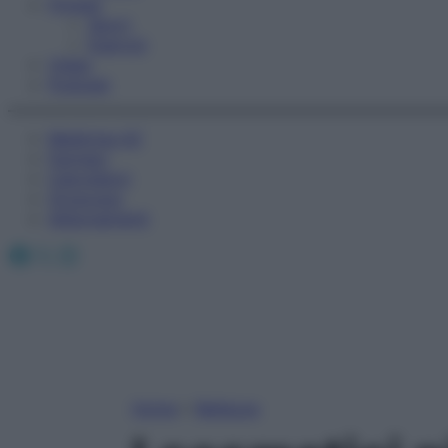
Fitness
Sport
Esercizi
Video
Podcast
Medicina AZ
Farmaci
Calcolatori
Oroscopo
Abbonamenti
Facebook
X
Instagram
Home
»
Bellezza