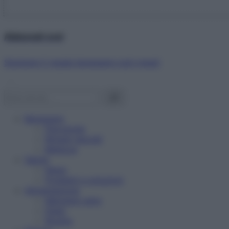
Abbonati ora!
Starbene ti regala benessere ogni mese!
Benessere
Psicologia
Rimedi naturali
Bellezza
Salute
News
Problemi e soluzioni
Alimentazione
Mangiare sano
Diete
Ricette