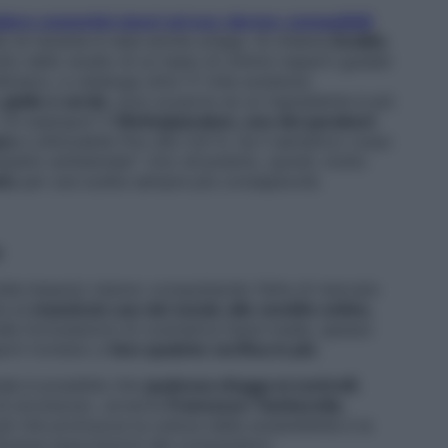
liere cosmetici sicuri ed eco-dermo-compatibili
te) di recente è nata anche un’app. Si chiama
EcoBio
tto dello studio di un team di chimici esperti guidati
Skineco, e cataloga oltre 17 mila sostanze
giallo o verde
, puoi scoprire se un ingrediente è più
. Un esempio? Il
Methylparaben, uno dei parabeni
ea
e utilizzabile fino allo 0,8 %, ha il semaforo rosso
patto ambientale”. Uno strumento, quindi, molto
sto
per una scelta sempre più consapevole.
i
 indie-beauty) stanno conquistando fette di mercato
ie al
massiccio uso dei social, alle vendite online,
lle formulazioni di cosmetica hand-made, spesso
erti invitano a
fare qualche verifica in più
.
nale è possibile che
qualcosa sfugga ai controlli
.
di sicurezza», avverte
Francesco Tamburella
,
i che promuove la cultura della sostenibilità e la
diverse associazioni dei consumatori.