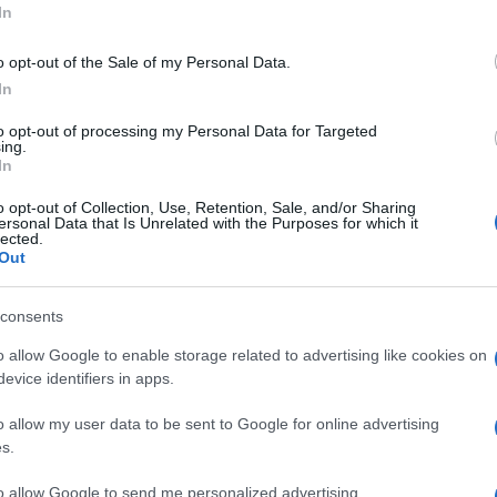
In
o opt-out of the Sale of my Personal Data.
In
to opt-out of processing my Personal Data for Targeted
ing.
In
ti preferite
o opt-out of Collection, Use, Retention, Sale, and/or Sharing
ersonal Data that Is Unrelated with the Purposes for which it
lected.
Out
consents
o allow Google to enable storage related to advertising like cookies on
evice identifiers in apps.
impazziscono per i cosmetici naturali
e sono
o
beauty brand a base di ingredienti naturali
.
o allow my user data to be sent to Google for online advertising
s.
rr
ha firmato il brand Kora Organics, una linea per la
bio vanta la lavanda, l’aloe vera e la rosa canina e il
to allow Google to send me personalized advertising.