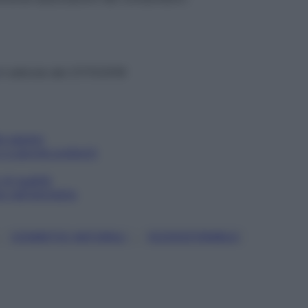
in edicola dal 27/11/2018
da sapere
e perché preferirli
di qualità
 nell'etichetta
, 
, 
COSMETICI NATURALI
ECOSOSTENIBILE