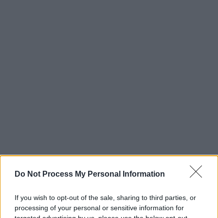
Do Not Process My Personal Information
If you wish to opt-out of the sale, sharing to third parties, or
processing of your personal or sensitive information for