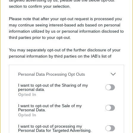
targeted advertising by us, please use the below opt-out
section to confirm your selection.
Please note that after your opt-out request is processed you
may continue seeing interest-based ads based on personal
information utilized by us or personal information disclosed to
third parties prior to your opt-out.
You may separately opt-out of the further disclosure of your
personal information by third parties on the IAB’s list of
downstream participants.
Personal Data Processing Opt Outs
This information may also be disclosed by us to third parties
on the IAB’s List of Downstream Participants that may further
I want to opt-out of the Sharing of my
disclose it to other third parties.
personal data.
Opted In
Please note that this website/app uses one or more Google
services and may gather and store information including but
I want to opt-out of the Sale of my
Personal Data.
not limited to your visit or usage behaviour. You may click to
Opted In
grant or deny consent to Google and its third-party tags to
use your data for below specified purposes in below Google
I want to opt-out of processing my
consent section.
Personal Data for Targeted Advertising.