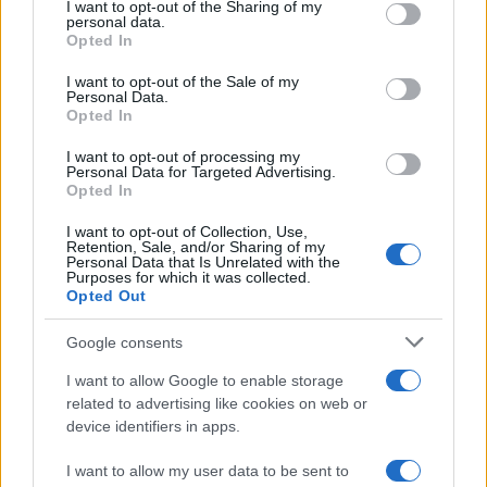
I want to opt-out of the Sharing of my
disclose it to other third parties.
personal data.
Opted In
Please note that this website/app uses one or more Google
services and may gather and store information including but
I want to opt-out of the Sale of my
Personal Data.
not limited to your visit or usage behaviour. You may click to
Opted In
grant or deny consent to Google and its third-party tags to
use your data for below specified purposes in below Google
I want to opt-out of processing my
consent section.
Personal Data for Targeted Advertising.
Opted In
I want to opt-out of Collection, Use,
Retention, Sale, and/or Sharing of my
Personal Data that Is Unrelated with the
Purposes for which it was collected.
Opted Out
Google consents
I want to allow Google to enable storage
related to advertising like cookies on web or
device identifiers in apps.
I want to allow my user data to be sent to