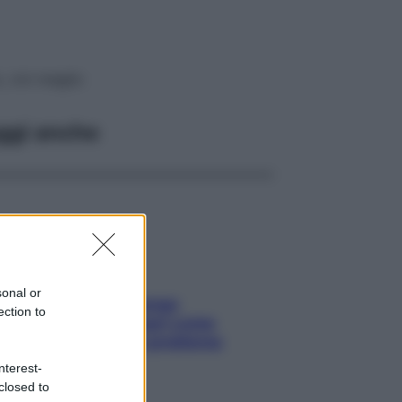
, vivi meglio
ggi anche
sonal or
Capelli spezzati lungo
ection to
l’attaccatura? Scopri come
risolvere l’annoso problema
nterest-
closed to