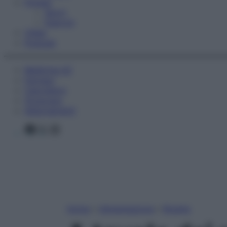
Fitness
Sport
Esercizi
Video
Podcast
Medicina AZ
Farmaci
Calcolatori
Oroscopo
Abbonamenti
Facebook
X
Instagram
Home
»
Alimentazione
»
Ricette