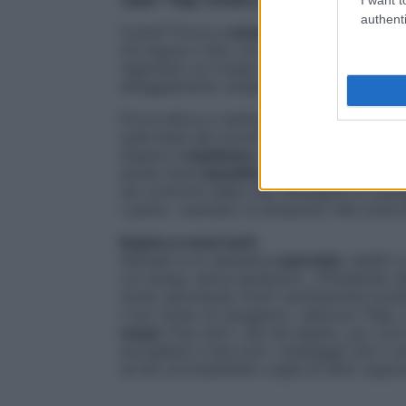
authenti
Come? Prova a
osservare il modo in cui
chi ingoia il cibo con voracità, in modo di
ragionarci su troppo. Mentre chi non riesc
atteggiamento sospettoso e di rifiuto ver
Prova allora a restituire importanza al
lin
sulla base dei ricordi… scegli pensando a
impara a
masticare
, sminuzzare, osservare
anche molti
benefici
per la tua psiche. T
nei confronti della vita: emergerà un bis
i pareri, i pensieri, le situazioni. Ma come 
Impara a osservarti
Abituati a un semplice
esercizio
: siediti
cui mangi, senza giudicarti.
«Prestando at
modo spontaneo molti cambiamenti positiv
il tuo modo di mangiare
», assicura Tolja,
corpo
(Tea Libri). Qui dis eguito, poi, tro
accogliere e fare tuoi i messaggi che il 
se hai un’irresistibile voglia di dolci oppu