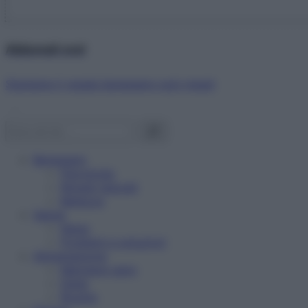
Abbonati ora!
Starbene ti regala benessere ogni mese!
Benessere
Psicologia
Rimedi naturali
Bellezza
Salute
News
Problemi e soluzioni
Alimentazione
Mangiare sano
Diete
Ricette