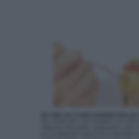
Se il cibo non ti sazia masticalo bene per
Non faresti altro che mangiare, non impor
neppure a fine pasto.
«Ingoiando il cibo in
non si distende e quindi non ti permette di