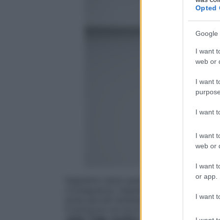
Opted 
Google 
I want t
web or d
I want t
purpose
I want 
I want t
web or d
I want t
or app.
Sappiamo bene quanto i nostri
stati d’an
conseguenza, l’aspetto fisico. I chili in pi
I want t
ansia perché dobbiamo fare tante cose. La
frustrazioni sul lavoro e ci fa dimagrire.
Jader Tolja, medico, psicoterapeuta e ri
I want t