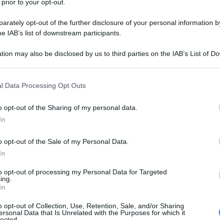
 prior to your opt-out.
rately opt-out of the further disclosure of your personal information by
he IAB’s list of downstream participants.
tion may also be disclosed by us to third parties on the IAB’s List of 
 that may further disclose it to other third parties.
 that this website/app uses one or more Google services and may gath
l Data Processing Opt Outs
including but not limited to your visit or usage behaviour. You may click 
 to Google and its third-party tags to use your data for below specifi
o opt-out of the Sharing of my personal data.
ogle consent section.
In
ti preferite
o opt-out of the Sale of my Personal Data.
In
to opt-out of processing my Personal Data for Targeted
ing.
In
o opt-out of Collection, Use, Retention, Sale, and/or Sharing
ersonal Data that Is Unrelated with the Purposes for which it
lected.