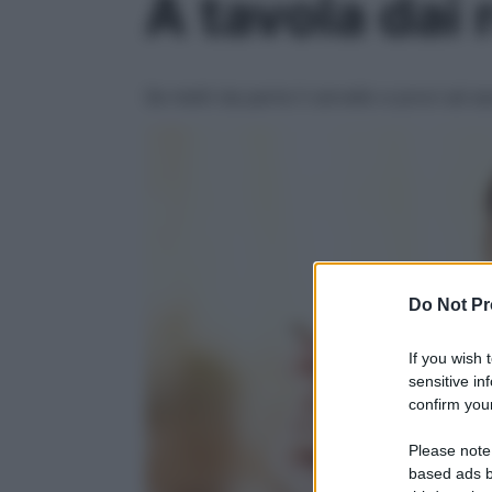
A tavola dai 
Se metti da parte il cervello e provi ad as
Do Not Pr
If you wish 
sensitive in
confirm your
Please note
based ads b