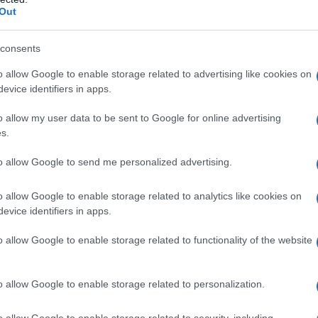
Out
consents
o allow Google to enable storage related to advertising like cookies on
evice identifiers in apps.
o allow my user data to be sent to Google for online advertising
s.
to allow Google to send me personalized advertising.
o allow Google to enable storage related to analytics like cookies on
evice identifiers in apps.
o allow Google to enable storage related to functionality of the website
imo
influenzino il modo di mangiare e, di
ù spesso sono il frutto di un periodo in cui siamo in
o allow Google to enable storage related to personalization.
 difficoltà a digerire magari è dovuta alle
 Ma non è solo la mente a “parlare” al corpo. Secondo
cercatore
, il corpo “pensa” e parla alla nostra mente.
o allow Google to enable storage related to security, including