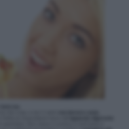
 farlo tuo
ta che cosa, e non ti senti
mai davvero sazia
,
 fretta la muscolatura liscia dell
’apparato digerente
 assimilare. Non riesce in pratica a nutrirsene a