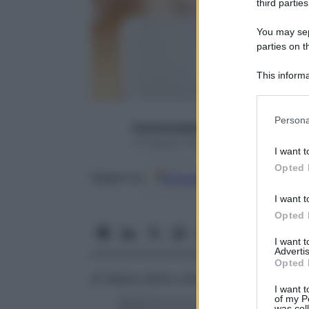
third parties
You may sepa
parties on t
This informa
Participants
Please note
Persona
francescapapa07
information 
27 Maggio 2015 – Lettura 7 minuti
deny consent
I want t
in below Go
Opted 
Google
Discover
Fon
Seguici su
I want t
Opted 
I want 
Advertis
Opted 
di Valeria Ghitti e Simona Acquistapace
I want t
of my P
was col