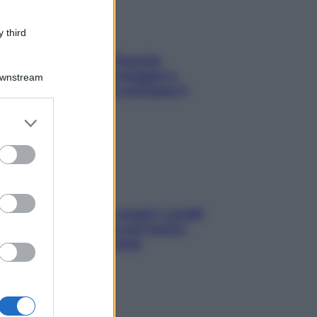
 third
Fame dopo cena? Perché
succede e 6 snack leggeri e
Downstream
appetitosi che non rovinano il
sonno
er and store
to grant or
ed purposes
Non solo Maldive: scopri i coralli
che si nascondono nel nostro
Mediterraneo (e come
proteggerli)