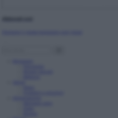
Abbonati ora!
Starbene ti regala benessere ogni mese!
Benessere
Psicologia
Rimedi naturali
Bellezza
Salute
News
Problemi e soluzioni
Alimentazione
Mangiare sano
Diete
Ricette