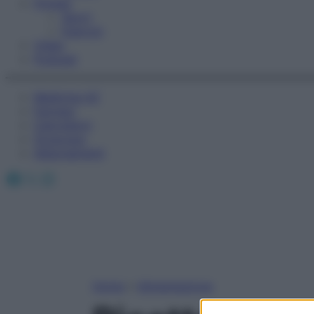
Fitness
Sport
Esercizi
Video
Podcast
Medicina AZ
Farmaci
Calcolatori
Oroscopo
Abbonamenti
Facebook
X
Instagram
Home
»
Alimentazione