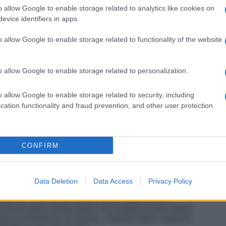
o facilissimi da preparare. L’ingrediente base è la
o allow Google to enable storage related to analytics like cookies on
portanti (A, B, C, PP) e antiossidanti.
evice identifiers in apps.
o allow Google to enable storage related to functionality of the website
ta
versa sopra una spianatoia di legno 150 grammi di
o allow Google to enable storage related to personalization.
una presina di sale e un pizzico di bicarbonato.
 di olio extravergine di oliva e mezzo bicchiere di
o allow Google to enable storage related to security, including
 ottieni una palla morbida. Lasciala riposare in
cation functionality and fraud prevention, and other user protection.
a sbucciarle, a fettine sottili. In un pentolino, a fuoco
CONFIRM
cchiai di malto (o miele) e mescola bene. Aggiungi la
paio di minuti (mi raccomando, non deve sfaldars!).
a sfoglia e spennellale con poca marmellata di
lla
.
Data Deletion
Data Access
Privacy Policy
uisci 6-7 fettine di mela, vicine, leggermente
a buccia deve strabordare). Poi piega la metà libera
lare la striscia su se stessa, creando delle roselline.