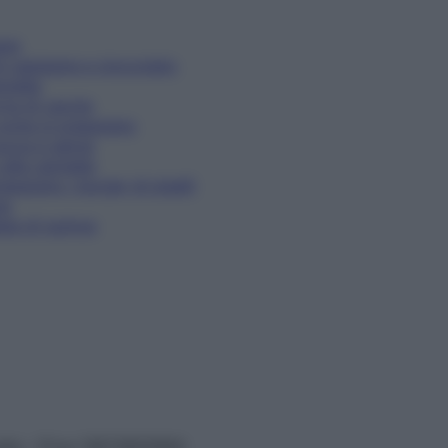
ane
di castagne e cioccolato
nnella
rta di carote
 come si preparano
ucca e salvia
 alla cannella
eparano i burger di piselli
ne
ata di quinoa
vata – P.Iva 13673600964