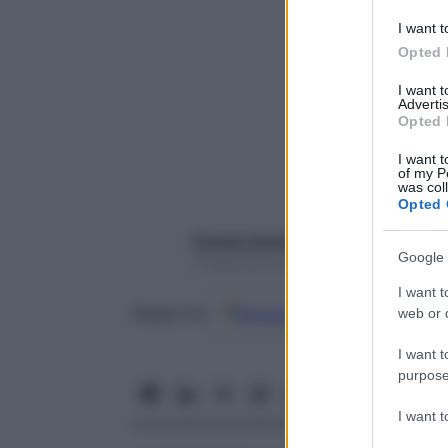
I want t
Opted 
I want 
Advertis
Opted 
I want t
of my P
was col
Opted 
Claudia Zanella
Google 
5 Settembre 2022 – Lettura 3 minuti
I want t
Google
Discover
Fon
web or d
Seguici su
I want t
purpose
I want 