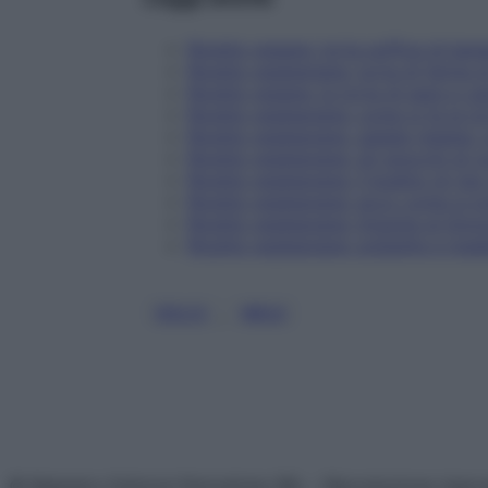
Ricette vegane: torta soffice di ban
Ricette vegetariane: torta di farina 
Ricette vegane: la torta di pere e ca
Ricette vegetariane: come si fa la to
Ricette vegetariane, patate ripiene:
Ricette vegetariane: gli gnocchi di z
Ricette vegetariane: il budino di riso
Ricette vegetariane: ecco come si pr
Ricette vegetariane: linguine al limo
Ricette vegetariane: polpette e insal
, 
DOLCI
MELE
© Belpietro Edizioni Periodiche SRL – Riproduzione riser