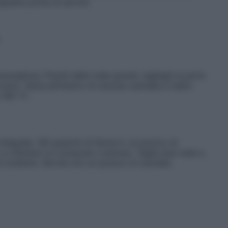
epidire prima di servire.
vigliosa. Prendi delle mele grandi, tagliagli la parte
rsolo. Versa all’interno di ciscuna cannella e malto.
a 180 °C.
ntegrale, 100 grammi di farina 0, un pizzico di
o a ottenere un composto cremoso. Taglia due mele a
lio bollente. Servile con un pizzico di cannella.