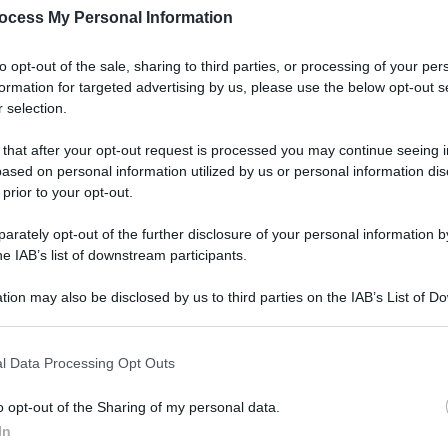
e: le rose di mele
ocess My Personal Information
to opt-out of the sale, sharing to third parties, or processing of your per
formation for targeted advertising by us, please use the below opt-out s
 selection.
se di mele sono dolcetti che ti regalano tanta energia e b
 that after your opt-out request is processed you may continue seeing i
ased on personal information utilized by us or personal information dis
 prior to your opt-out.
Le
rately opt-out of the further disclosure of your personal information by
he IAB’s list of downstream participants.
tion may also be disclosed by us to third parties on the IAB’s List of 
 that may further disclose it to other third parties.
 that this website/app uses one or more Google services and may gath
l Data Processing Opt Outs
including but not limited to your visit or usage behaviour. You may click 
 to Google and its third-party tags to use your data for below specifi
o opt-out of the Sharing of my personal data.
ogle consent section.
In