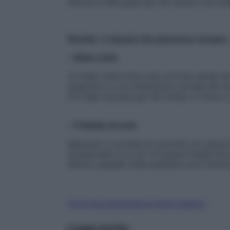
Inforna a 180 gradi per 40 minuti e fai inti
Ricette: 2 classici che piacciono sempre
•
Mele cotte
Le mele cotte sono una coccola serale mera
superiore e, con attenzione, privale del to
Poi falle cuocere per 40 minuti, in forno 
•
Frittelle di mele
Mescola 2 cucchiai di zucchero di canna i
bicarbonato e un po’ di acqua fredda fin
fettine, passale nella pastella e poi nell’o
Fai la tua domanda ai nostri esperti
Leggi anche