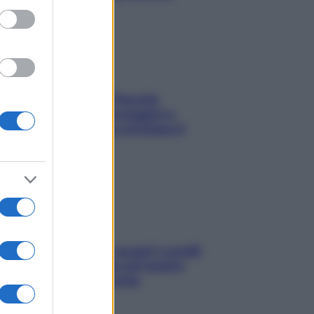
Fame dopo cena? Perché
succede e 6 snack leggeri e
appetitosi che non rovinano il
sonno
Non solo Maldive: scopri i coralli
che si nascondono nel nostro
Mediterraneo (e come
proteggerli)