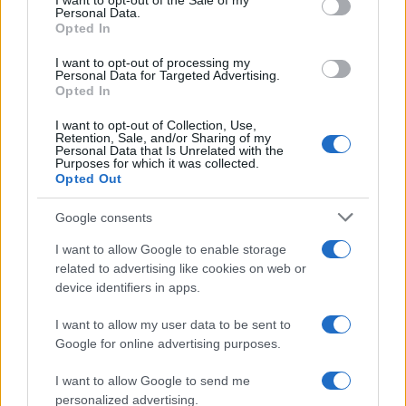
I want to opt-out of the Sale of my
Personal Data.
not limited to your visit or usage behaviour. You may click to
Opted In
grant or deny consent to Google and its third-party tags to
use your data for below specified purposes in below Google
I want to opt-out of processing my
consent section.
Personal Data for Targeted Advertising.
Opted In
I want to opt-out of Collection, Use,
Retention, Sale, and/or Sharing of my
Personal Data that Is Unrelated with the
Purposes for which it was collected.
Opted Out
Google consents
I want to allow Google to enable storage
related to advertising like cookies on web or
device identifiers in apps.
I want to allow my user data to be sent to
Google for online advertising purposes.
I want to allow Google to send me
personalized advertising.