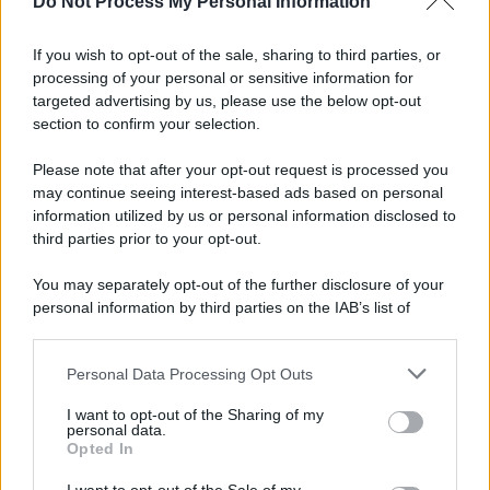
Do Not Process My Personal Information
If you wish to opt-out of the sale, sharing to third parties, or
processing of your personal or sensitive information for
targeted advertising by us, please use the below opt-out
section to confirm your selection.
Please note that after your opt-out request is processed you
may continue seeing interest-based ads based on personal
information utilized by us or personal information disclosed to
third parties prior to your opt-out.
You may separately opt-out of the further disclosure of your
personal information by third parties on the IAB’s list of
downstream participants.
Personal Data Processing Opt Outs
This information may also be disclosed by us to third parties
on the IAB’s List of Downstream Participants that may further
I want to opt-out of the Sharing of my
disclose it to other third parties.
personal data.
Opted In
Please note that this website/app uses one or more Google
services and may gather and store information including but