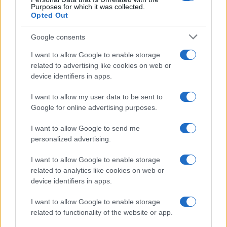
Purposes for which it was collected.
Opted Out
Google consents
I want to allow Google to enable storage
related to advertising like cookies on web or
device identifiers in apps.
I want to allow my user data to be sent to
Google for online advertising purposes.
I want to allow Google to send me
personalized advertising.
I want to allow Google to enable storage
related to analytics like cookies on web or
device identifiers in apps.
I want to allow Google to enable storage
related to functionality of the website or app.