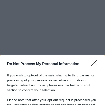
Do Not Process My Personal Information
If you wish to opt-out of the sale, sharing to third parties, or
processing of your personal or sensitive information for
targeted advertising by us, please use the below opt-out
section to confirm your selection.
Please note that after your opt-out request is processed you
may continue seeing interest-based ads based on personal