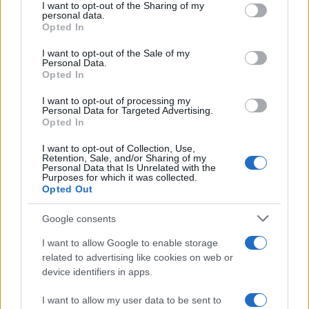
I want to opt-out of the Sharing of my
disclose it to other third parties.
personal data.
Opted In
Please note that this website/app uses one or more Google
services and may gather and store information including but
I want to opt-out of the Sale of my
Personal Data.
not limited to your visit or usage behaviour. You may click to
Opted In
grant or deny consent to Google and its third-party tags to
use your data for below specified purposes in below Google
I want to opt-out of processing my
consent section.
Personal Data for Targeted Advertising.
Opted In
I want to opt-out of Collection, Use,
Retention, Sale, and/or Sharing of my
Personal Data that Is Unrelated with the
Purposes for which it was collected.
Opted Out
Google consents
I want to allow Google to enable storage
related to advertising like cookies on web or
device identifiers in apps.
I want to allow my user data to be sent to