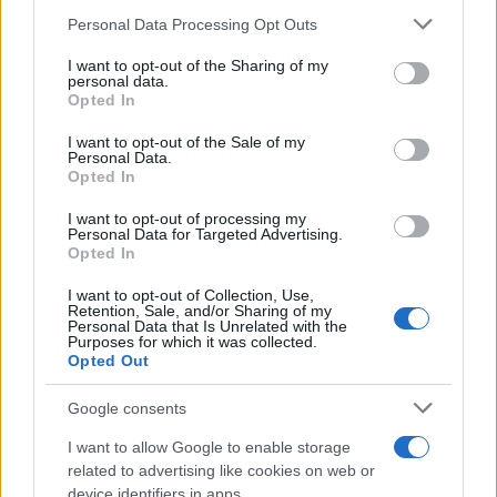
Personal Data Processing Opt Outs
This information may also be disclosed by us to third parties
on the IAB’s List of Downstream Participants that may further
I want to opt-out of the Sharing of my
disclose it to other third parties.
personal data.
Opted In
Please note that this website/app uses one or more Google
services and may gather and store information including but
I want to opt-out of the Sale of my
Personal Data.
not limited to your visit or usage behaviour. You may click to
Opted In
grant or deny consent to Google and its third-party tags to
use your data for below specified purposes in below Google
I want to opt-out of processing my
consent section.
Personal Data for Targeted Advertising.
Opted In
I want to opt-out of Collection, Use,
Retention, Sale, and/or Sharing of my
Personal Data that Is Unrelated with the
Purposes for which it was collected.
Opted Out
Google consents
I want to allow Google to enable storage
related to advertising like cookies on web or
device identifiers in apps.