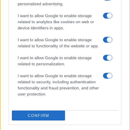
personalized advertising.
I want to allow Google to enable storage
related to analytics like cookies on web or
device identifiers in apps.
I want to allow Google to enable storage
related to functionality of the website or app.
I want to allow Google to enable storage
related to personalization.
I want to allow Google to enable storage
related to security, including authentication
functionality and fraud prevention, and other
user protection.
CONFIRM