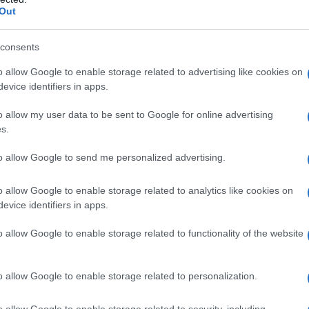
Out
consents
o allow Google to enable storage related to advertising like cookies on
evice identifiers in apps.
o allow my user data to be sent to Google for online advertising
s.
to allow Google to send me personalized advertising.
o allow Google to enable storage related to analytics like cookies on
evice identifiers in apps.
o allow Google to enable storage related to functionality of the website
à di grassi, sono decisamente meno caloriche delle
o allow Google to enable storage related to personalization.
era golosa, ti danno 72 calorie, contro le 120 di 2
o allow Google to enable storage related to security, including