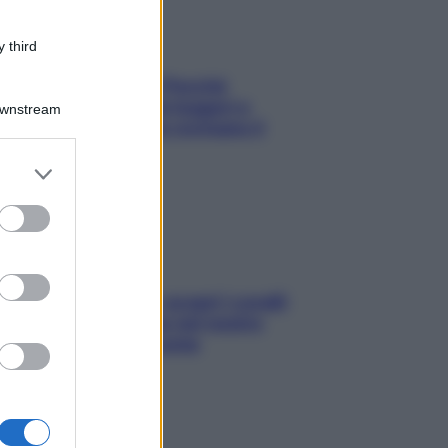
 third
Fame dopo cena? Perché
succede e 6 snack leggeri e
Downstream
appetitosi che non rovinano il
sonno
er and store
to grant or
ed purposes
Non solo Maldive: scopri i coralli
che si nascondono nel nostro
Mediterraneo (e come
proteggerli)