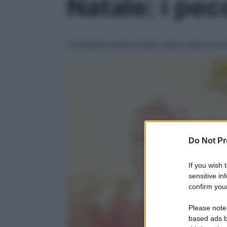
Natale: i pecc
Combinare dieta e feste senza sensi di col
Do Not Pr
If you wish 
sensitive in
confirm your
Please note
based ads b