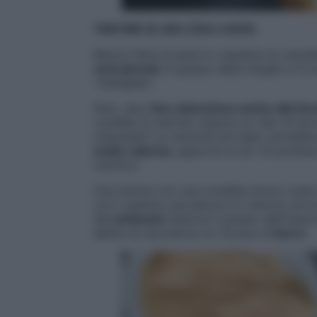
TARTINE SI’, MA CON L’UOVO
Mezza fetta di pane in cassetta (lo standa
vent piccolo
(il grasso della sfoglia si fa
“obbligata”.
Però, devi
fare attenzione anche alla far
rondella di cetriolo oppure un velo di bu
maionese? La versione più light, potrebbe
molto calorica
, apporta un po’ di protein
nutritivo.
Una tartina con una rondella d’uovo sodo
con il salame cacciatore e il cetriolo arr
del
sottaceto
bilancia il grasso dell’insa
abbini al cacciatore un ricciolo di
burro
.