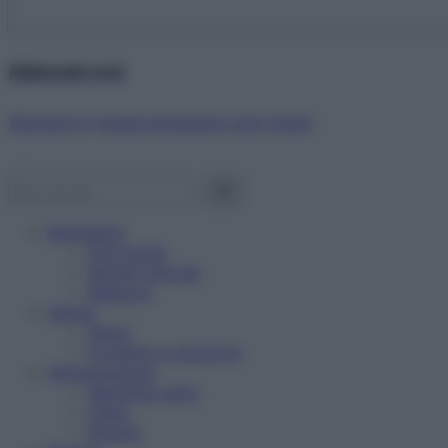
Abbonati ora!
Starbene ti regala benessere ogni mese!
Benessere
Psicologia
Rimedi naturali
Bellezza
Salute
News
Problemi e soluzioni
Alimentazione
Mangiare sano
Diete
Ricette