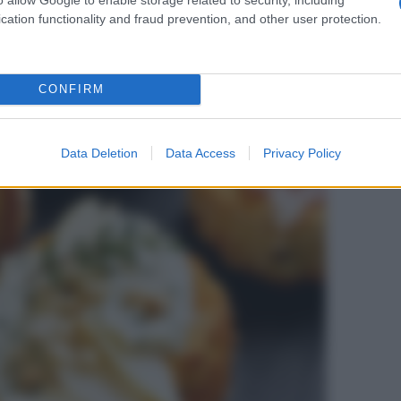
: una ciotolina da 30 g “pesa” 165 calorie. Non solo.
cation functionality and fraud prevention, and other user protection.
 di frittura (i meno sani in assoluto), mentre la
frutta
olinsaturi
(un alibi da non sfruttare troppo, però,
CONFIRM
Data Deletion
Data Access
Privacy Policy