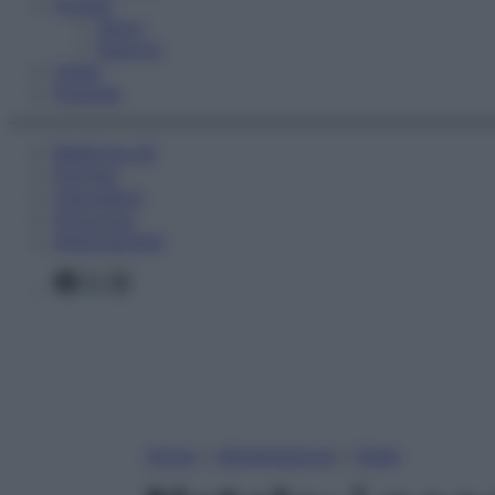
Fitness
Sport
Esercizi
Video
Podcast
Medicina AZ
Farmaci
Calcolatori
Oroscopo
Abbonamenti
Facebook
X
Instagram
Home
»
Alimentazione
»
Diete