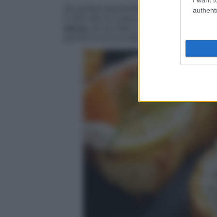
Da evitare assolutamente, poi, le patatine
authenti
Il 30% del loro peso è costituito da grassi
secca,
se non altro, fornisce utili
grassi p
perché è ricca di sale).