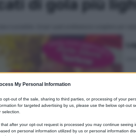
ati di gola più lig
pa è possibile. Scopri quali prelibatezze scegliere per resta
Le
ocess My Personal Information
to opt-out of the sale, sharing to third parties, or processing of your per
formation for targeted advertising by us, please use the below opt-out s
 selection.
 that after your opt-out request is processed you may continue seeing i
ased on personal information utilized by us or personal information dis