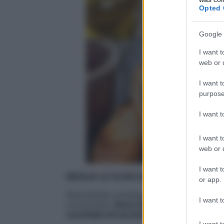
Opted 
Google 
I want t
web or d
I want t
purpose
I want 
I want t
web or d
I want t
MEGLIO LE OLIVE DELLE NOCCIOLINE
or app.
Nonostante contengano una certa quantit
I want t
concorrenti.
Dieci olive, una razione da v
cucchiaini di noccioline
.
I want t