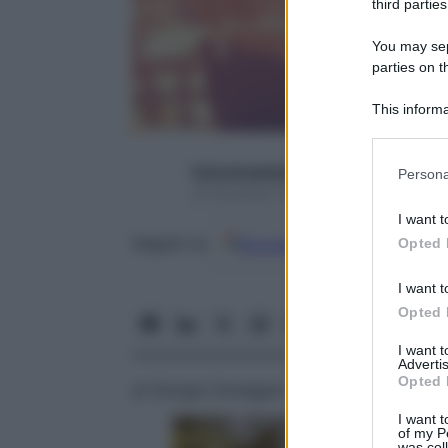
third parties
You may sepa
parties on t
This informa
Participants
Please note
francescapapa07
Persona
information 
22 Dicembre 2016 – Lettura 5 minuti
deny consent
I want t
in below Go
Google
Discover
Fon
Opted 
Seguici su
I want t
Opted 
I want 
Advertis
Opted 
di Giorgio Donegani
I want t
of my P
was col