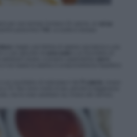
rd per una tartina) fornisce 25 calorie, un
vol au
 sentire parecchio)
110.
La scelta è dunque
citura
: meglio una fettina di salame cacciatore e una
rro o uno spicchio di
uovo sodo
e un fiocchetto di
 sembrarti strano, è proprio quest’ultima:
non è
e e non basta la salsina a comprometterne l’equilibrio
 e un cucchiaino di maionese ti dà
71 calorie
, invece
iva a 75. Non sono molte di più, perché la leggerezza
ccato, ma le cose cambiano se, invece del cetriolo,