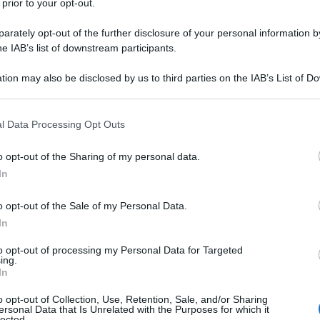
 prior to your opt-out.
rately opt-out of the further disclosure of your personal information by
he IAB’s list of downstream participants.
tion may also be disclosed by us to third parties on the IAB’s List of 
 that may further disclose it to other third parties.
 that this website/app uses one or more Google services and may gath
l Data Processing Opt Outs
including but not limited to your visit or usage behaviour. You may click 
 to Google and its third-party tags to use your data for below specifi
o opt-out of the Sharing of my personal data.
ogle consent section.
ti preferite
In
o opt-out of the Sale of my Personal Data.
In
to opt-out of processing my Personal Data for Targeted
ing.
In
o opt-out of Collection, Use, Retention, Sale, and/or Sharing
ersonal Data that Is Unrelated with the Purposes for which it
lected.