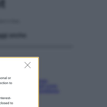
ht
re in linea
ggi anche
sonal or
Capelli spezzati lungo
ection to
l’attaccatura? Scopri come
risolvere l’annoso problema
nterest-
closed to