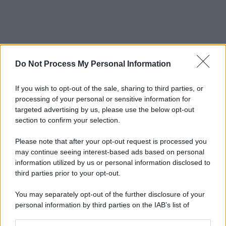
Do Not Process My Personal Information
If you wish to opt-out of the sale, sharing to third parties, or
processing of your personal or sensitive information for
targeted advertising by us, please use the below opt-out
section to confirm your selection.
Please note that after your opt-out request is processed you
may continue seeing interest-based ads based on personal
information utilized by us or personal information disclosed to
third parties prior to your opt-out.
You may separately opt-out of the further disclosure of your
personal information by third parties on the IAB’s list of
downstream participants.