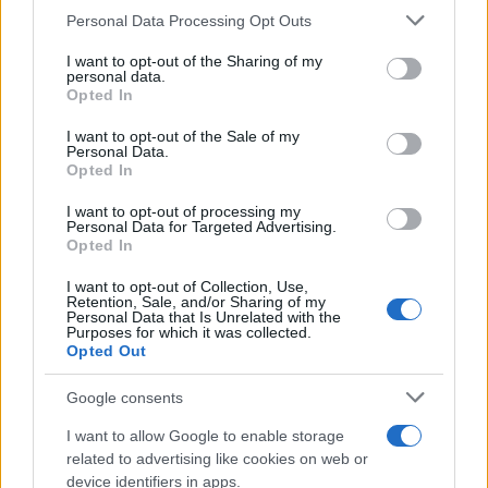
Personal Data Processing Opt Outs
This information may also be disclosed by us to third parties
on the IAB’s List of Downstream Participants that may further
I want to opt-out of the Sharing of my
disclose it to other third parties.
personal data.
Opted In
Please note that this website/app uses one or more Google
services and may gather and store information including but
I want to opt-out of the Sale of my
Personal Data.
not limited to your visit or usage behaviour. You may click to
Opted In
grant or deny consent to Google and its third-party tags to
use your data for below specified purposes in below Google
I want to opt-out of processing my
consent section.
Personal Data for Targeted Advertising.
Opted In
I want to opt-out of Collection, Use,
Retention, Sale, and/or Sharing of my
Personal Data that Is Unrelated with the
Purposes for which it was collected.
Opted Out
Google consents
I want to allow Google to enable storage
related to advertising like cookies on web or
device identifiers in apps.