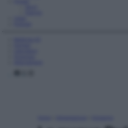
Fitness
Sport
Esercizi
Video
Podcast
Medicina AZ
Farmaci
Calcolatori
Oroscopo
Abbonamenti
Facebook
X
Instagram
Home
»
Alimentazione
»
Dimagrire