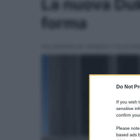
La nuova Duk
forma
Una settimana per dimagrire: è la promess
Do Not Pr
If you wish 
sensitive in
confirm your
Please note
based ads b