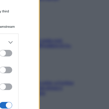
stressarla
 third
Downstream
Aria condizionata: usala così,
er and store
senza rischiare raffreddore & Co.
to grant or
ed purposes
Mindfulness tra le vette: a Cortina
due giorni lontani da stress e
ansia da smartphone