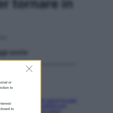
r tornare in
ukan
ggi anche
sonal or
ection to
Doccia, lavarsi tutti i giorni fa male
nterest-
alla pelle? I miti da sfatare per
closed to
proteggerla davvero senza