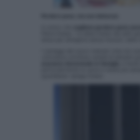
Perdere peso, ma con dolcezza
A coloro che
vogliono perdere peso sen
Pierre Dukan, “La dieta Dukan dei setti gio
dolce per dimagrire senza rinunce”, edito 
I vantaggi del nuovo metodo (che non sos
«introduce un’ottima varietà di alimenti gr
al pranzo domenicale in famiglia
, è faci
particolarmente la carne e risulta più sem
quotidiana» spiega Dukan.