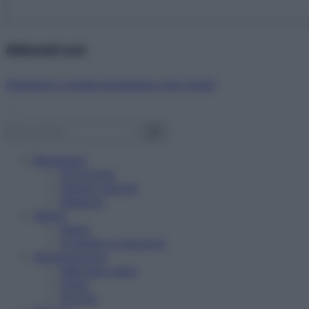
Abbonati ora!
Starbene ti regala benessere ogni mese!
Benessere
Psicologia
Rimedi naturali
Bellezza
Salute
News
Problemi e soluzioni
Alimentazione
Mangiare sano
Diete
Ricette