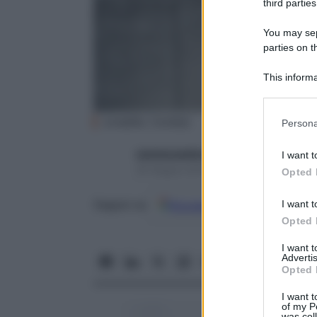
third parties
You may sepa
parties on t
This informa
Participants
Please note
(credits: Corbis)
Persona
information 
deny consent
starbeneeditor6
I want t
in below Go
25 Giugno 2015 – Lettura 3 minuti
Opted 
I want t
Google
Discover
Fon
Seguici su
Opted 
I want 
Advertis
Opted 
I want t
of my P
was col