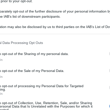
 prior to your opt-out.
rately opt-out of the further disclosure of your personal information by
he IAB’s list of downstream participants.
tion may also be disclosed by us to third parties on the IAB’s List of 
 that may further disclose it to other third parties.
 that this website/app uses one or more Google services and may gath
l Data Processing Opt Outs
including but not limited to your visit or usage behaviour. You may click 
 to Google and its third-party tags to use your data for below specifi
o opt-out of the Sharing of my personal data.
ogle consent section.
In
o opt-out of the Sale of my Personal Data.
ti preferite
In
to opt-out of processing my Personal Data for Targeted
ing.
In
o opt-out of Collection, Use, Retention, Sale, and/or Sharing
ersonal Data that Is Unrelated with the Purposes for which it
lected.