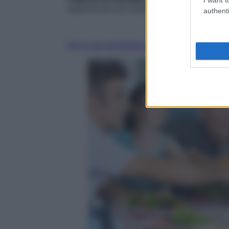
qualche piccolo piacere a tavola».
authenti
Fai la tua domanda ai nostri esperti