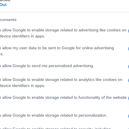
Out
consents
o allow Google to enable storage related to advertising like cookies on
evice identifiers in apps.
o allow my user data to be sent to Google for online advertising
s.
to allow Google to send me personalized advertising.
o allow Google to enable storage related to analytics like cookies on
evice identifiers in apps.
o allow Google to enable storage related to functionality of the website
o messo a punto per dimagrire
è efficace quanto
utrizionista americano – Offre molto ma chiede
o allow Google to enable storage related to personalization.
fortemente motivato e capace di impegnarsi con
utti però sono così;
alcune persone non hanno
perdere peso ma senza privarsi troppo a lungo di
o allow Google to enable storage related to security, including