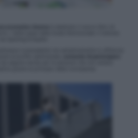
za eccessive rinunce
è dedicato il nuovo libro di
rni. I sette passi della Scala Nutrizionale: il metodo
da Sperling & Kupfer.
tituisce il precedente ma semplicemente lo affianca)
azie al profilo settimanale,
consente di partecipare
le da seguire anche per le persone che non amano
plice grazie al principio della ricompensa