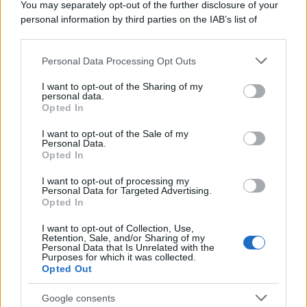
You may separately opt-out of the further disclosure of your
personal information by third parties on the IAB’s list of
downstream participants.
Personal Data Processing Opt Outs
This information may also be disclosed by us to third parties
on the IAB’s List of Downstream Participants that may further
I want to opt-out of the Sharing of my
disclose it to other third parties.
personal data.
Opted In
Please note that this website/app uses one or more Google
services and may gather and store information including but
I want to opt-out of the Sale of my
Personal Data.
not limited to your visit or usage behaviour. You may click to
Opted In
grant or deny consent to Google and its third-party tags to
use your data for below specified purposes in below Google
I want to opt-out of processing my
consent section.
Personal Data for Targeted Advertising.
Opted In
I want to opt-out of Collection, Use,
Retention, Sale, and/or Sharing of my
Personal Data that Is Unrelated with the
Purposes for which it was collected.
Opted Out
Google consents