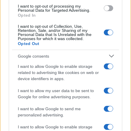
use your data for below specified purposes in below Google
I want to opt-out of processing my
consent section.
Personal Data for Targeted Advertising.
Opted In
I want to opt-out of Collection, Use,
Retention, Sale, and/or Sharing of my
Personal Data that Is Unrelated with the
Purposes for which it was collected.
Opted Out
Google consents
I want to allow Google to enable storage
related to advertising like cookies on web or
device identifiers in apps.
I want to allow my user data to be sent to
Google for online advertising purposes.
I want to allow Google to send me
personalized advertising.
I want to allow Google to enable storage