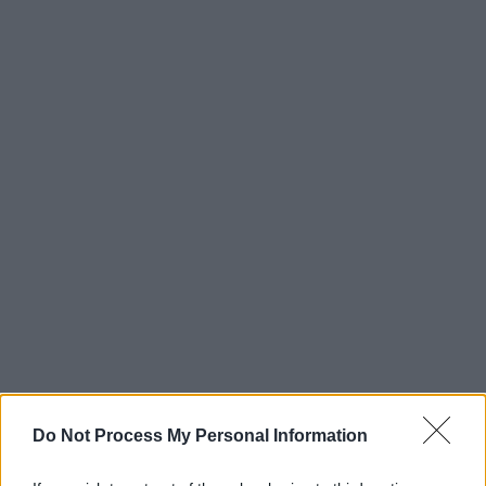
Do Not Process My Personal Information