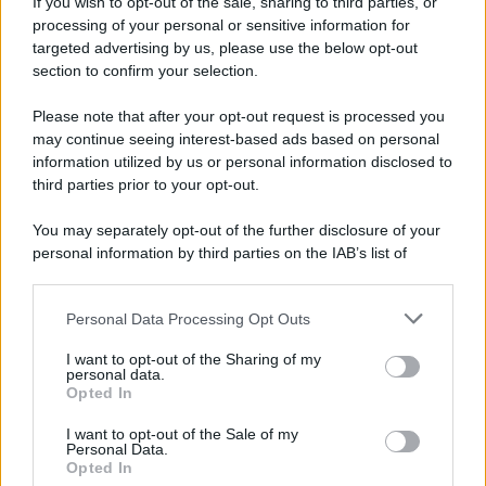
If you wish to opt-out of the sale, sharing to third parties, or
processing of your personal or sensitive information for
targeted advertising by us, please use the below opt-out
section to confirm your selection.
Please note that after your opt-out request is processed you
may continue seeing interest-based ads based on personal
information utilized by us or personal information disclosed to
third parties prior to your opt-out.
You may separately opt-out of the further disclosure of your
personal information by third parties on the IAB’s list of
downstream participants.
Personal Data Processing Opt Outs
This information may also be disclosed by us to third parties
on the IAB’s List of Downstream Participants that may further
I want to opt-out of the Sharing of my
disclose it to other third parties.
personal data.
Opted In
Please note that this website/app uses one or more Google
services and may gather and store information including but
I want to opt-out of the Sale of my
Personal Data.
not limited to your visit or usage behaviour. You may click to
Opted In
grant or deny consent to Google and its third-party tags to