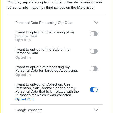
You may separately opt-out of the further disclosure of your
personal information by third parties on the IAB’s list of
downstream participants.
Personal Data Processing Opt Outs
This information may also be disclosed by us to third parties
on the IAB’s List of Downstream Participants that may further
I want to opt-out of the Sharing of my
disclose it to other third parties.
personal data.
Opted In
Please note that this website/app uses one or more Google
services and may gather and store information including but
I want to opt-out of the Sale of my
Personal Data.
not limited to your visit or usage behaviour. You may click to
Opted In
grant or deny consent to Google and its third-party tags to
use your data for below specified purposes in below Google
I want to opt-out of processing my
consent section.
Personal Data for Targeted Advertising.
Opted In
I want to opt-out of Collection, Use,
Retention, Sale, and/or Sharing of my
Personal Data that Is Unrelated with the
Purposes for which it was collected.
Opted Out
Google consents