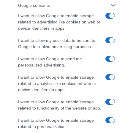
Google consents
I want to allow Google to enable storage
related to advertising like cookies on web or
device identifiers in apps.
I want to allow my user data to be sent to
Google for online advertising purposes.
I want to allow Google to send me
personalized advertising.
I want to allow Google to enable storage
related to analytics like cookies on web or
device identifiers in apps.
I want to allow Google to enable storage
related to functionality of the website or app.
I want to allow Google to enable storage
related to personalization.