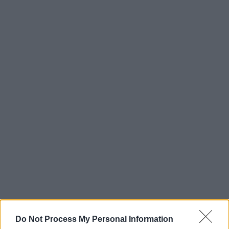
Do Not Process My Personal Information