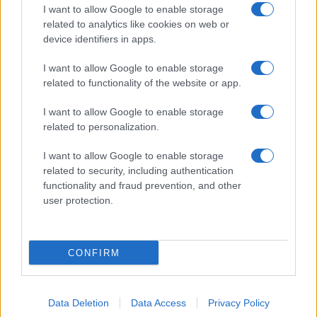
I want to allow Google to enable storage
related to analytics like cookies on web or
device identifiers in apps.
I want to allow Google to enable storage
related to functionality of the website or app.
I want to allow Google to enable storage
related to personalization.
I want to allow Google to enable storage
related to security, including authentication
functionality and fraud prevention, and other
user protection.
CONFIRM
Data Deletion
Data Access
Privacy Policy