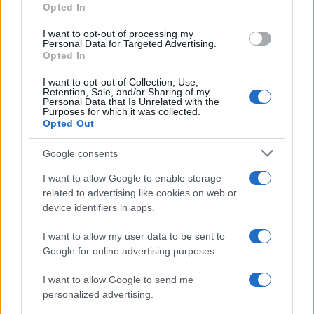
Opted In
grant or deny consent to Google and its third-party tags to
use your data for below specified purposes in below Google
I want to opt-out of processing my
consent section.
Personal Data for Targeted Advertising.
Opted In
I want to opt-out of Collection, Use,
Retention, Sale, and/or Sharing of my
Personal Data that Is Unrelated with the
Purposes for which it was collected.
Opted Out
Google consents
I want to allow Google to enable storage
related to advertising like cookies on web or
device identifiers in apps.
I want to allow my user data to be sent to
Google for online advertising purposes.
I want to allow Google to send me
personalized advertising.