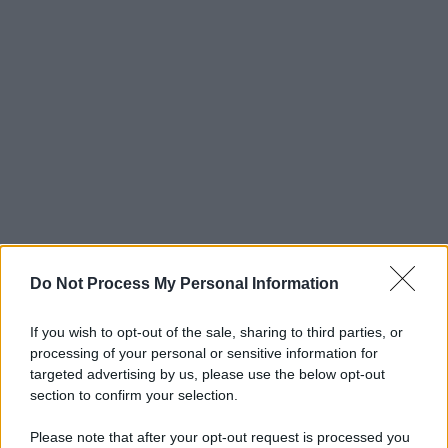
Do Not Process My Personal Information
If you wish to opt-out of the sale, sharing to third parties, or
processing of your personal or sensitive information for
targeted advertising by us, please use the below opt-out
section to confirm your selection.
Please note that after your opt-out request is processed you