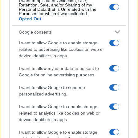
I want to opt-out of Collection, Use,
Retention, Sale, and/or Sharing of my
Personal Data that Is Unrelated with the
Purposes for which it was collected.
Opted Out
Google consents
I want to allow Google to enable storage
related to advertising like cookies on web or
device identifiers in apps.
I want to allow my user data to be sent to
Google for online advertising purposes.
I want to allow Google to send me
personalized advertising.
I want to allow Google to enable storage
related to analytics like cookies on web or
device identifiers in apps.
I want to allow Google to enable storage