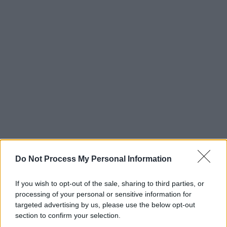
Do Not Process My Personal Information
If you wish to opt-out of the sale, sharing to third parties, or
processing of your personal or sensitive information for
targeted advertising by us, please use the below opt-out
section to confirm your selection.