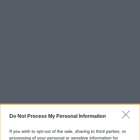
Do Not Process My Personal Information
If you wish to opt-out of the sale, sharing to third parties, or
processing of your personal or sensitive information for