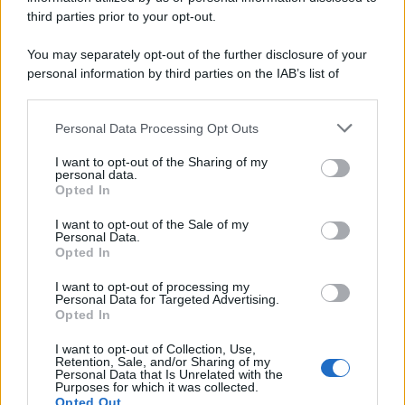
third parties prior to your opt-out.
You may separately opt-out of the further disclosure of your
personal information by third parties on the IAB’s list of
downstream participants.
Personal Data Processing Opt Outs
This information may also be disclosed by us to third parties
on the IAB’s List of Downstream Participants that may further
I want to opt-out of the Sharing of my
disclose it to other third parties.
personal data.
Opted In
Please note that this website/app uses one or more Google
services and may gather and store information including but
I want to opt-out of the Sale of my
Personal Data.
not limited to your visit or usage behaviour. You may click to
Opted In
grant or deny consent to Google and its third-party tags to
use your data for below specified purposes in below Google
I want to opt-out of processing my
consent section.
Personal Data for Targeted Advertising.
Opted In
I want to opt-out of Collection, Use,
Retention, Sale, and/or Sharing of my
Personal Data that Is Unrelated with the
Purposes for which it was collected.
Opted Out